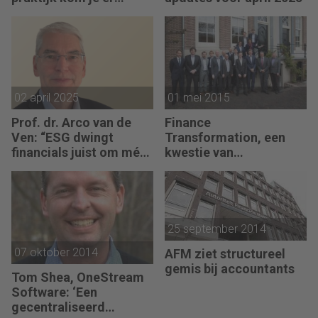
achter dat gelijk hebben
niet altijd betekent dat
je ook gelijk krijgt.”
02 april 2025
01 mei 2015
Prof. dr. Arco van de
Finance
Ven: “ESG dwingt
Transformation, een
financials juist om méér
kwestie van
businesspartner te zijn.”
centraliseren en
outsourcen?
25 september 2014
07 oktober 2014
AFM ziet structureel
gemis bij accountants
Tom Shea, OneStream
Software: ‘Een
gecentraliseerd