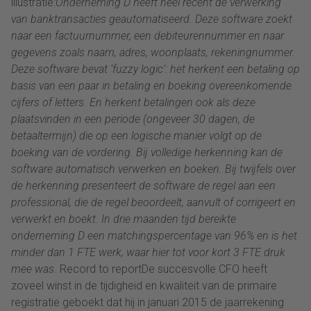
illustratie:
Onderneming D heeft heel recent de verwerking
van banktransacties geautomatiseerd. Deze software zoekt
naar een factuurnummer, een debiteurennummer en naar
gegevens zoals naam, adres, woonplaats, rekeningnummer.
Deze software bevat ‘fuzzy logic’: het herkent een betaling op
basis van een paar in betaling en boeking overeenkomende
cijfers of letters. En herkent betalingen ook als deze
plaatsvinden in een periode (ongeveer 30 dagen, de
betaaltermijn) die op een logische manier volgt op de
boeking van de vordering. Bij volledige herkenning kan de
software automatisch verwerken en boeken. Bij twijfels over
de herkenning presenteert de software de regel aan een
professional, die de regel beoordeelt, aanvult of corrigeert en
verwerkt en boekt. In drie maanden tijd bereikte
onderneming D een matchingspercentage van 96% en is het
minder dan 1 FTE werk, waar hier tot voor kort 3 FTE druk
mee was.
Record to reportDe succesvolle CFO heeft
zoveel winst in de tijdigheid en kwaliteit van de primaire
registratie geboekt dat hij in januari 2015 de jaarrekening