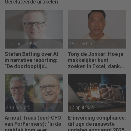
Gerelateerde artikelen
11 maart 2026
16 juli 2025
Stefan Betting over AI
Tony de Jonker: Hoe je
in narrative reporting:
makkelijker kunt
“De doorlooptijd
zoeken in Excel, dankzij
verkleint tot minuten.”
X.ZOEKEN
29 juni 2025
17 april 2025
Arnout Traas (oud-CFO
E-invoicing compliance:
van ForFarmers): “In de
dit zijn de nieuwste
praktijk kom je er
updates voor april 2025