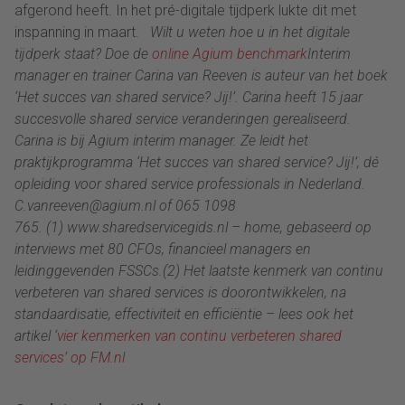
afgerond heeft. In het pré-digitale tijdperk lukte dit met
inspanning in maart.
Wilt u weten hoe u in het digitale
tijdperk staat? Doe de
online Agium benchmark
Interim
manager en trainer Carina van Reeven is auteur van het boek
‘Het succes van shared service? Jij!’. Carina heeft 15 jaar
succesvolle shared service veranderingen gerealiseerd.
Carina is bij Agium interim manager. Ze leidt het
praktijkprogramma ‘Het succes van shared service? Jij!’, dé
opleiding voor shared service professionals in Nederland.
C.vanreeven@agium.nl of 065 1098
765.
(1) www.sharedservicegids.nl – home, gebaseerd op
interviews met 80 CFOs, financieel managers en
leidinggevenden FSSCs.
(2) Het laatste kenmerk van continu
verbeteren van shared services is doorontwikkelen, na
standaardisatie, effectiviteit en efficiëntie – lees ook het
artikel ‘
vier kenmerken van continu verbeteren shared
services’ op FM.nl