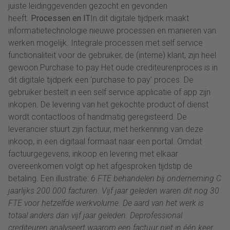
juiste leidinggevenden gezocht en gevonden
heeft.
Processen en IT
In dit digitale tijdperk maakt
informatietechnologie nieuwe processen en manieren van
werken mogelijk. Integrale processen met self service
functionaliteit voor de gebruiker, de (interne) klant, zijn heel
gewoon.Purchase to pay Het oude crediteurenproces is in
dit digitale tijdperk een ‘purchase to pay’ proces. De
gebruiker bestelt in een self service applicatie of app zijn
inkopen. De levering van het gekochte product of dienst
wordt contactloos of handmatig geregisteerd. De
leverancier stuurt zijn factuur, met herkenning van deze
inkoop, in een digitaal formaat naar een portal. Omdat
factuurgegevens, inkoop en levering met elkaar
overeenkomen volgt op het afgesproken tijdstip de
betaling. Een illustratie:
6 FTE behandelen bij onderneming C
jaarlijks 200.000 facturen. Vijf jaar geleden waren dit nog 30
FTE voor hetzelfde werkvolume. De aard van het werk is
totaal anders dan vijf jaar geleden. Deprofessional
crediteuren analyseert waarom een factuur niet in één keer