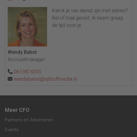
Kan ik je van dienst zijn met advies?
Bel of mail gerust. Ik neem graag
de tijd voor je.
Wendy Batist
Accountmanager
0613874555
wendybatist@sijthoffmedia.nl
Meer CFO
Partners en Adverteren
Events