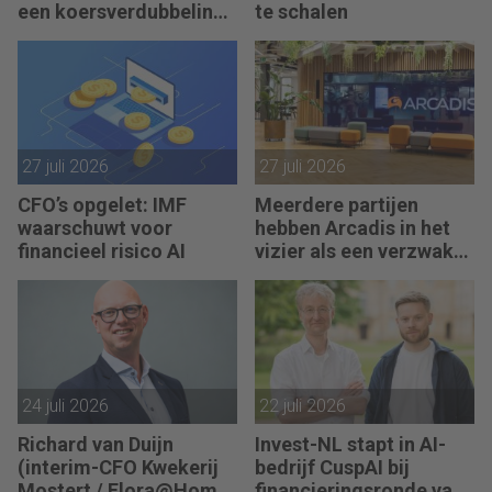
een koersverdubbeling
te schalen
eigenlijk?
27 juli 2026
27 juli 2026
CFO’s opgelet: IMF
Meerdere partijen
waarschuwt voor
hebben Arcadis in het
financieel risico AI
vizier als een verzwakt
koopje
24 juli 2026
22 juli 2026
Richard van Duijn
Invest-NL stapt in AI-
(interim-CFO Kwekerij
bedrijf CuspAI bij
Mostert / Flora@Home)
financieringsronde van