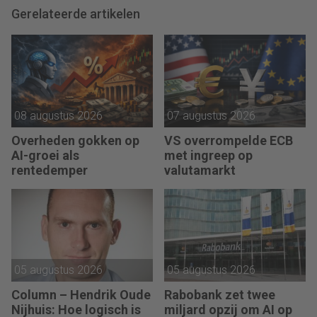
Gerelateerde artikelen
08 augustus 2026
07 augustus 2026
Overheden gokken op
VS overrompelde ECB
AI-groei als
met ingreep op
rentedemper
valutamarkt
05 augustus 2026
05 augustus 2026
Column – Hendrik Oude
Rabobank zet twee
Nijhuis: Hoe logisch is
miljard opzij om AI op