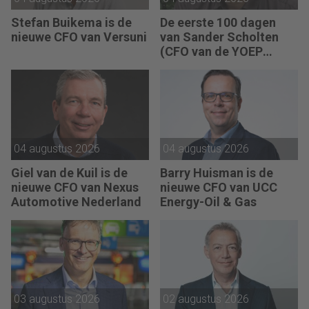
Stefan Buikema is de
De eerste 100 dagen
nieuwe CFO van Versuni
van Sander Scholten
(CFO van de YOEP
Groep): “Financiële
sturing werkt pas echt
als mensen begrijpen
waarom keuzes nodig
zijn.”
04 augustus 2026
04 augustus 2026
Giel van de Kuil is de
Barry Huisman is de
nieuwe CFO van Nexus
nieuwe CFO van UCC
Automotive Nederland
Energy-Oil & Gas
03 augustus 2026
02 augustus 2026