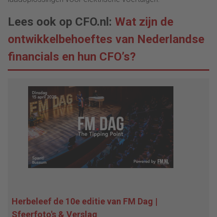
Lees ook op CFO.nl:
Wat zijn de
ontwikkelbehoeftes van Nederlandse
financials en hun CFO’s?
Herbeleef de 10e editie van FM Dag |
Sfeerfoto's & Verslag