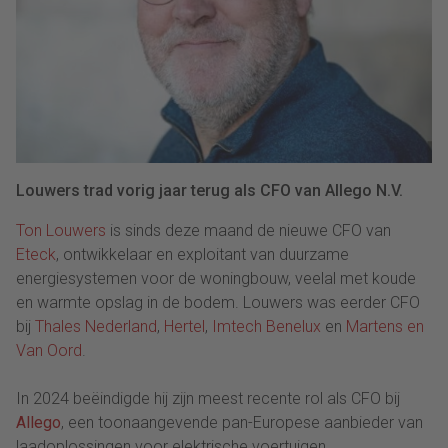
Louwers trad vorig jaar terug als CFO van Allego N.V.
Ton Louwers
is sinds deze maand de nieuwe CFO van
Eteck
,
ontwikkelaar en
exploitant van duurzame
energiesystemen voor de woningbouw, veelal met koude
en warmte opslag in de bodem. Louwers was eerder CFO
bij
Thales Nederland
,
Hertel
,
Imtech Benelux
en
Martens en
Van Oord
.
In 2024 beëindigde hij zijn meest recente rol als CFO
bij
Allego
, een toonaangevende pan-Europese aanbieder van
laadoplossingen voor elektrische voertuigen.