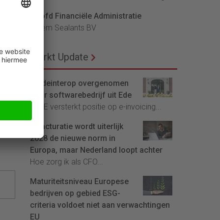
de
Hoofd Financiële Administratie
Bloem Sealants BV
n
Markt Update
moet
Tradeinterop overgenomen
door softwarebedrijf uit Ede
et
4CEE versterkt positie op e-invoicing...
n
jk
E-facturatie wordt uiterlijk
2028 de nieuwe norm in
Europa, maar Nederland loopt achter
Hoe zorg ik als CFO...
Maturiteitsniveau Europese
bedrijven op gebied ESG-
criteria voldoet niet aan verwachtingen
EU