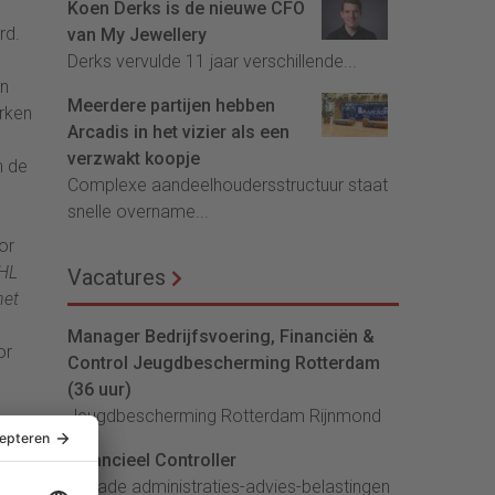
Koen Derks is de nieuwe CFO
rd.
van My Jewellery
Derks vervulde 11 jaar verschillende...
en
Meerdere partijen hebben
rken
Arcadis in het vizier als een
verzwakt koopje
n de
Complexe aandeelhoudersstructuur staat
snelle overname...
or
DHL
Vacatures
het
Manager Bedrijfsvoering, Financiën &
or
Control Jeugdbescherming Rotterdam
(36 uur)
Jeugdbescherming Rotterdam Rijnmond
ch
t
Financieel Controller
len
lArcade administraties-advies-belastingen