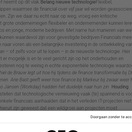
ef neemt op dit vlak.
Belang nieuwe technologie
Flexibel,
ppen waarmee de financial over vijf jaar wil worden geassociee
teren. Zijn we daar nu echt naar op weg, vroeg een kritische
 grote ondernemingen flexibeler en ondernemender kunnen ler
ups en jonge, moderne bedrijven. Met name hun manieren van we
kunnen waardevol zijn voor gevestigde bedrijven.Financials mee
 naar voren als een belangrijke investering in de ontwikkeling va
 – of zelfs voor uit te lopen – in de nieuwste technologie. Hier
 er mogelijk is en te veel gericht zijn op het onderhouden en
esteren nog te weinig in echte exponentiële technologie waardo
hiel de Brauw legt uit hoe hij tijdens de finance transformatie bij 
eunen
Arie Bast geeft weer hoe finance bij Markeur bij zwaar weer 
co Jansen (Workday) hadden het duidelijk naar hun zin
Houding
stellen dat technologische vernieuwing vaak (te) spannend is vo
nkele financials aanhaalden dat in het verleden IT-projecten niet
 hieruit zijn geweest dat een wildgroei aan projecten moet
aan tafel bracht daar tegenin dat deze houding juist exemplaris
 van de methoden van succesvolle vernieuwers en startups zal he
dan ook raadzaam dat finance professionals zich meer openstel