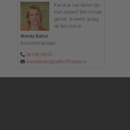
Kan ik je van dienst zijn
met advies? Bel of mail
gerust. Ik neem graag
de tijd voor je.
Wendy Batist
Accountmanager
0613874555
wendybatist@sijthoffmedia.nl