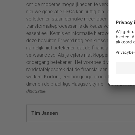
om de moderne mogelijkheden te verkennen en pro-ac
nieuwe generatie CFOs kan nuttig zijn. Zij hebben ov
verleden en staan derhalve meer open voor nieuwe 
transformatieprocessen is de keuze voor een techn
essentieel. Kennis en informatie hierover uitwissele
deze besluiten.Er werd nog een kritische kantteke
namelijk niet betekenen dat de financial zijn basista
verwaarloosd. Als je cijfers niet kloppen, heeft str
ondergang betekenen. Het voorbeeld van Imtech kw
rondetafelgesprek dat de financial een completer 
werken. Kortom, een hongerige groep financials gaa
diner en de prachtige Haagse skyline.
Carlo Binken
discussie.
Tim Jansen