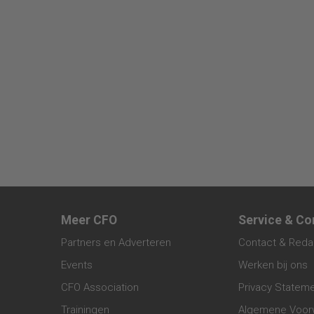
Meer CFO
Service & Co
Partners en Adverteren
Contact & Reda
Events
Werken bij ons
CFO Association
Privacy Statem
Trainingen
Algemene Voor