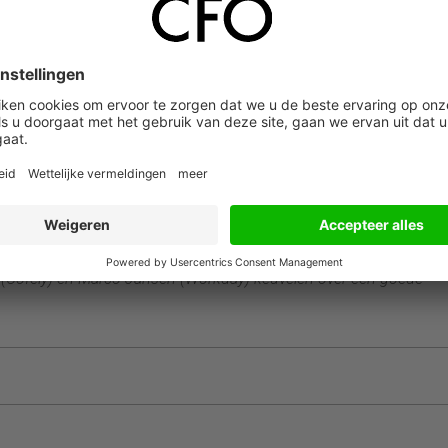
tief in gesprek gaan met elkaar. Het oor te luister leggen bij 
er het algemeen minder ‘last’ van mislukte ERP-projecten uit het
technologische mogelijkheden en veranderingen. In
ologie die de snelheid van verandering bij moet kunnen houden
n met (jongere) collega’s kan de financial helpen bij het nemen va
ning geplaatst bij het ‘meedenken’. Meedenken met de business 
ken – de controls goed inrichten en tijdig aan de bel trekken –
ategie bepalen immers geen zin meer. Sterker nog, het kan de
am ter tafel.Desalniettemin bleef de algemene conclusie van h
mens moet worden. Iedereen zei daar morgen actief aan te wille
t aan de slag. Maar niet voordat er genoten werd van een heerli
 (Cofely) en Marco Jansen (Workday) keuvelen over een goede