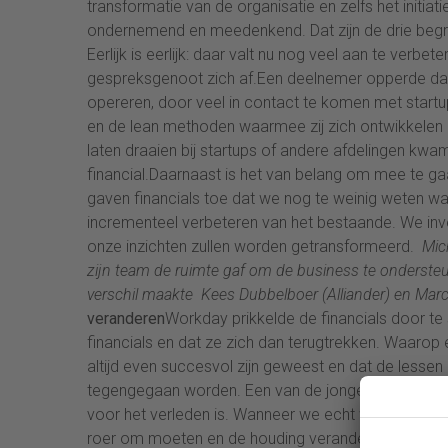
transformatie van de organisatie en zelfs het initiati
ondernemend en meedenkend. Dat zijn de drie begri
Eerlijk is eerlijk: daar valt nu nog veel aan te verbe
gespreksgenoot zich af.Een deelnemer opperde dat
opereren, door veel in contact te komen met start
en de lean methoden waarmee zij zich ontwikkelen 
laten draaien bij startups of andere afdelingen kwam
financial.Daarnaast is het van belang om mee te gaan
gaven financials toe dat we nog te weinig weten wat
incrementeel verbeteren van het bestaande. We inv
onze inzichten zullen worden getransformeerd.
Mic
zijn team de ruimte gaf om de business te onderst
verschil maakte
Kees Dubbelboer (Alliander) en Mar
veranderen
Workday prikkelde de financials door te 
financials en dat ze zich dan terugtrekken. Waarop e
altijd even succesvol zijn geweest en dat de lessen
tegengegaan worden. Een van de jongere financials 
voor het verleden is. Wanneer we echt willen leren
roer om moeten en de houding veranderen. Het is 