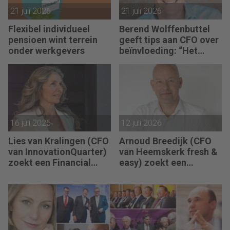
21 juli 2026
21 juli 2026
Flexibel individueel
Berend Wolffenbuttel
pensioen wint terrein
geeft tips aan CFO over
onder werkgevers
beïnvloeding: “Het
beste advies strandt als
je niet aansluit.”
16 juli 2026
12 juli 2026
Lies van Kralingen (CFO
Arnoud Breedijk (CFO
van InnovationQuarter)
van Heemskerk fresh &
zoekt een Financial
easy) zoekt een
Controller: “Succes
Business Controller en
betekent dat de
Finance Controller: “De
rapportagecyclus
transitie van ons
sneller, slimmer en
Finance team is in volle
betrouwbaarder
gang.”
verloopt.”