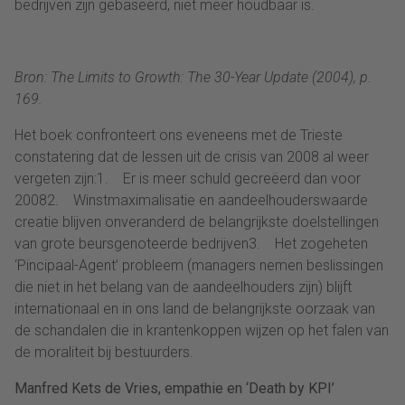
bedrijven zijn gebaseerd, niet meer houdbaar is.
Bron: The Limits to Growth: The 30-Year Update (2004), p.
169.
Het boek confronteert ons eveneens met de Trieste
constatering dat de lessen uit de crisis van 2008 al weer
vergeten zijn:1. Er is meer schuld gecreëerd dan voor
20082. Winstmaximalisatie en aandeelhouderswaarde
creatie blijven onveranderd de belangrijkste doelstellingen
van grote beursgenoteerde bedrijven3. Het zogeheten
‘Pincipaal-Agent’ probleem (managers nemen beslissingen
die niet in het belang van de aandeelhouders zijn) blijft
internationaal en in ons land de belangrijkste oorzaak van
de schandalen die in krantenkoppen wijzen op het falen van
de moraliteit bij bestuurders.
Manfred Kets de Vries, empathie en ‘Death by KPI’