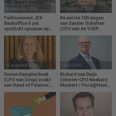
06 augustus 2026
04 augustus 2026
Faillissement JEX
De eerste 100 dagen
Backoffice II zet
van Sander Scholten
spotlicht opnieuw op
(CFO van de YOEP
JEX
Groep): “Financiële
sturing werkt pas echt
als mensen begrijpen
waarom keuzes nodig
zijn.”
03 augustus 2026
24 juli 2026
Dorien Kampherbeek
Richard van Duijn
(CFO van Crisp) zoekt
(interim-CFO Kwekerij
een Head of Finance:
Mostert / Flora@Home)
“We willen meer
zoekt een Finance
performance driven
Manager: “We zitten in
worden.”
een transitie van
reactief naar proactief.”