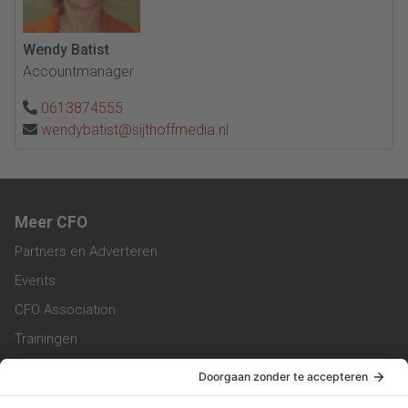
Wendy Batist
Accountmanager
0613874555
wendybatist@sijthoffmedia.nl
Meer CFO
Partners en Adverteren
Events
CFO Association
Trainingen
Magazine
Vacatures