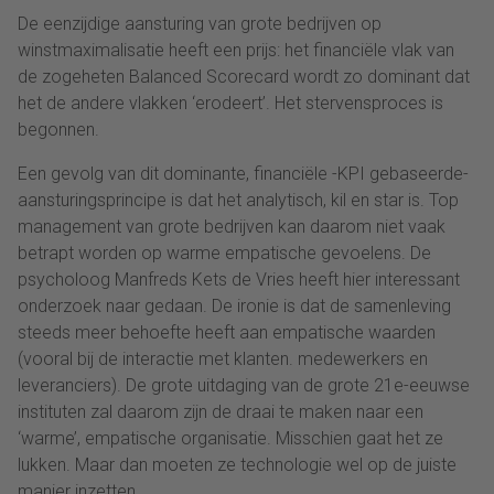
De eenzijdige aansturing van grote bedrijven op
winstmaximalisatie heeft een prijs: het financiële vlak van
de zogeheten Balanced Scorecard wordt zo dominant dat
het de andere vlakken ‘erodeert’. Het stervensproces is
begonnen.
Een gevolg van dit dominante, financiële -KPI gebaseerde-
aansturingsprincipe is dat het analytisch, kil en star is. Top
management van grote bedrijven kan daarom niet vaak
betrapt worden op warme empatische gevoelens. De
psycholoog Manfreds Kets de Vries heeft hier interessant
onderzoek naar gedaan. De ironie is dat de samenleving
steeds meer behoefte heeft aan empatische waarden
(vooral bij de interactie met klanten. medewerkers en
leveranciers). De grote uitdaging van de grote 21e-eeuwse
instituten zal daarom zijn de draai te maken naar een
‘warme’, empatische organisatie. Misschien gaat het ze
lukken. Maar dan moeten ze technologie wel op de juiste
manier inzetten……