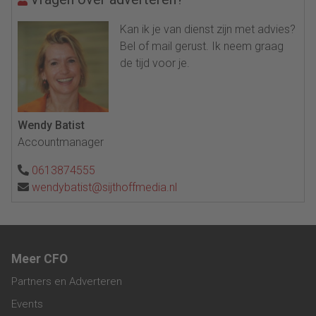
Kan ik je van dienst zijn met advies?
Bel of mail gerust. Ik neem graag
de tijd voor je.
Wendy Batist
Accountmanager
0613874555
wendybatist@sijthoffmedia.nl
Meer CFO
Partners en Adverteren
Events