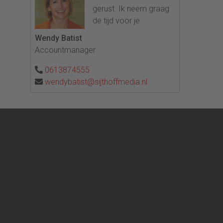
gerust. Ik neem graag
de tijd voor je.
Wendy Batist
Accountmanager
0613874555
wendybatist@sijthoffmedia.nl