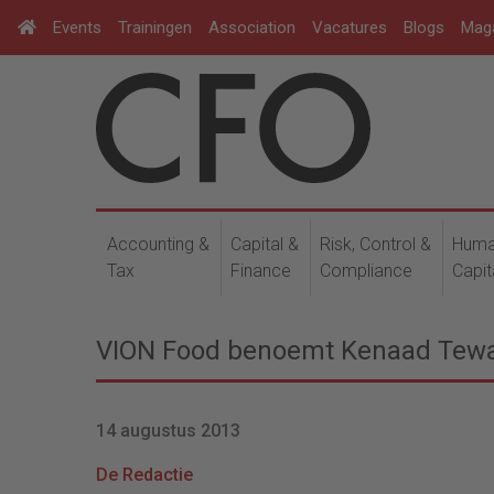
Events
Trainingen
Association
Vacatures
Blogs
Mag
Accounting &
Capital &
Risk, Control &
Hum
Tax
Finance
Compliance
Capit
VION Food benoemt Kenaad Tewar
14 augustus 2013
De Redactie