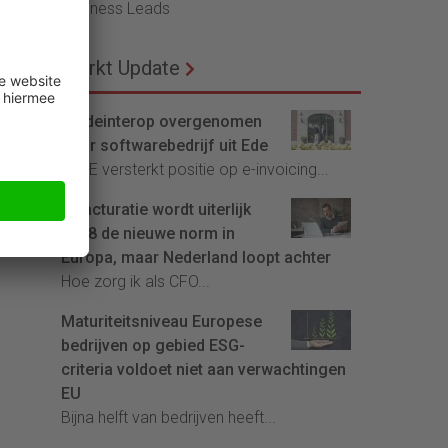
Business Leads
Markt Update
Tradeinterop overgenomen
door softwarebedrijf uit Ede
4CEE versterkt positie op e-invoicing...
E-facturatie wordt uiterlijk
2028 de nieuwe norm in
Europa, maar Nederland loopt achter
Hoe zorg ik als CFO...
Maturiteitsniveau Europese
bedrijven op gebied ESG-
criteria voldoet niet aan verwachtingen
EU
Bijna helft van bedrijven heeft...