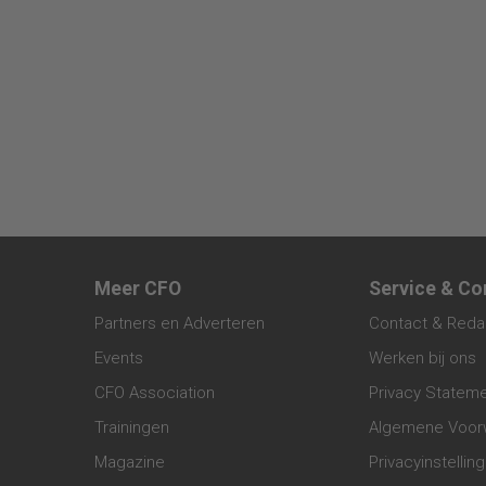
Meer CFO
Service & Co
Partners en Adverteren
Contact & Reda
Events
Werken bij ons
CFO Association
Privacy Statem
Trainingen
Algemene Voor
Magazine
Privacyinstellin