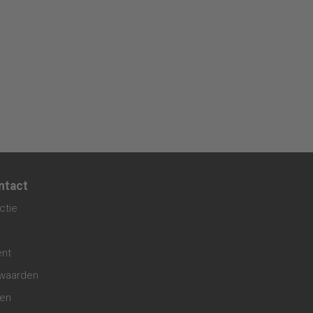
ntact
ctie
ent
waarden
gen