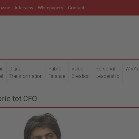
azine
Interview
Whitepapers
Contact
an
Digital
Public
Value
Personal
Who's
al
Transformation
Finance
Creation
Leadership
ie tot CFO