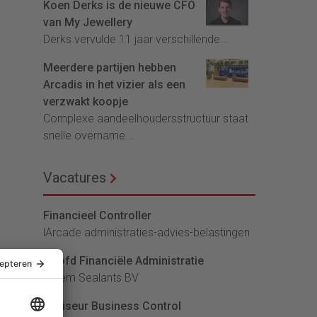
Koen Derks is de nieuwe CFO
van My Jewellery
Derks vervulde 11 jaar verschillende...
Meerdere partijen hebben
Arcadis in het vizier als een
verzwakt koopje
Complexe aandeelhoudersstructuur staat
snelle overname...
Vacatures
Financieel Controller
lArcade administraties-advies-belastingen
Hoofd Financiële Administratie
Bloem Sealants BV
Adviseur Business Control