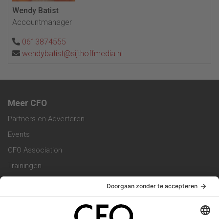
Wendy Batist
Accountmanager
0613874555
wendybatist@sijthoffmedia.nl
Meer CFO
Partners en Adverteren
Events
CFO Association
Trainingen
Magazine
Vacatures
Service & Contact