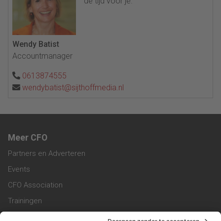
de tijd voor je.
Wendy Batist
Accountmanager
0613874555
wendybatist@sijthoffmedia.nl
Meer CFO
Partners en Adverteren
Events
CFO Association
Trainingen
Magazine