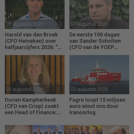
Brewery): “Je moet
vaak met relatief weinig
data toch knopen
doorhakken.”
05 augustus 2026
04 augustus 2026
Harold van den Broek
De eerste 100 dagen
(CFO Heineken) over
van Sander Scholten
halfjaarcijfers 2026: “De
(CFO van de YOEP
strategie werkt en de
Groep): “Financiële
vooruitgang is
sturing werkt pas echt
zichtbaar.”
als mensen begrijpen
waarom keuzes nodig
zijn.”
03 augustus 2026
03 augustus 2026
Dorien Kampherbeek
Fugro loopt 15 miljoen
(CFO van Crisp) zoekt
euro winst mis door
een Head of Finance:
Iranoorlog
“We willen meer
performance driven
worden.”