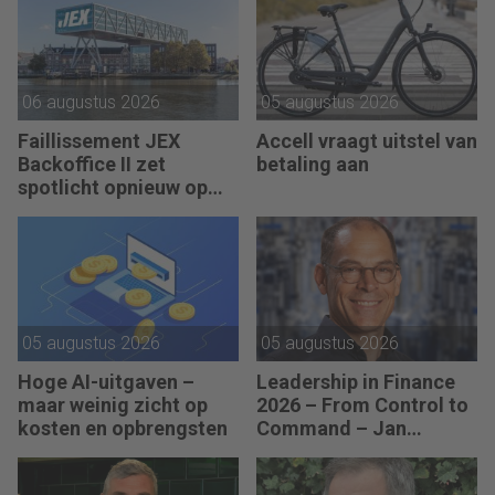
06 augustus 2026
05 augustus 2026
Faillissement JEX
Accell vraagt uitstel van
Backoffice II zet
betaling aan
spotlicht opnieuw op
JEX
05 augustus 2026
05 augustus 2026
Hoge AI-uitgaven –
Leadership in Finance
maar weinig zicht op
2026 – From Control to
kosten en opbrengsten
Command – Jan
Hendrik van Gilst (CFO
van The Protein