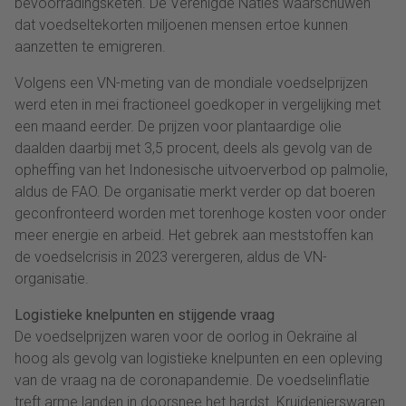
bevoorradingsketen. De Verenigde Naties waarschuwen
dat voedseltekorten miljoenen mensen ertoe kunnen
aanzetten te emigreren.
Volgens een VN-meting van de mondiale voedselprijzen
werd eten in mei fractioneel goedkoper in vergelijking met
een maand eerder. De prijzen voor plantaardige olie
daalden daarbij met 3,5 procent, deels als gevolg van de
opheffing van het Indonesische uitvoerverbod op palmolie,
aldus de FAO. De organisatie merkt verder op dat boeren
geconfronteerd worden met torenhoge kosten voor onder
meer energie en arbeid. Het gebrek aan meststoffen kan
de voedselcrisis in 2023 verergeren, aldus de VN-
organisatie.
Logistieke knelpunten en stijgende vraag
De voedselprijzen waren voor de oorlog in Oekraïne al
hoog als gevolg van logistieke knelpunten en een opleving
van de vraag na de coronapandemie. De voedselinflatie
treft arme landen in doorsnee het hardst. Kruidenierswaren