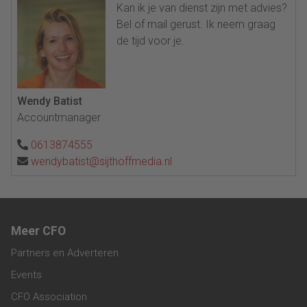
Kan ik je van dienst zijn met advies?
Bel of mail gerust. Ik neem graag
de tijd voor je.
Wendy Batist
Accountmanager
0613874555
wendybatist@sijthoffmedia.nl
Meer CFO
Partners en Adverteren
Events
CFO Association