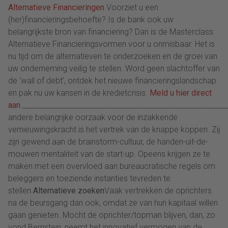
Alternatieve Financieringen
Voorziet u een
(her)financieringsbehoefte? Is de bank ook uw
belangrijkste bron van financiering? Dan is de Masterclass
Alternatieve Financieringsvormen voor u onmisbaar. Het is
nu tijd om de alternatieven te onderzoeken en de groei van
uw onderneming veilig te stellen. Word geen slachtoffer van
de ‘wall of debt’, ontdek het nieuwe financieringslandschap
en pak nu uw kansen in de kredietcrisis.
Meld u hier direct
aan
.
_________________________________________________________
andere belangrijke oorzaak voor de inzakkende
vernieuwingskracht is het vertrek van de knappe koppen. Zij
zijn gewend aan de brainstorm-cultuur, de handen-uit-de-
mouwen mentaliteit van de start-up. Opeens krijgen ze te
maken met een overvloed aan bureaucratische regels om
beleggers en toeziende instanties tevreden te
stellen.
Alternatieve zoeken
Vaak vertrekken de oprichters
na de beursgang dan ook, omdat ze van hun kapitaal willen
gaan genieten. Mocht de oprichter/topman blijven, dan, zo
vond Bernstein, neemt het innovatief vermogen van de