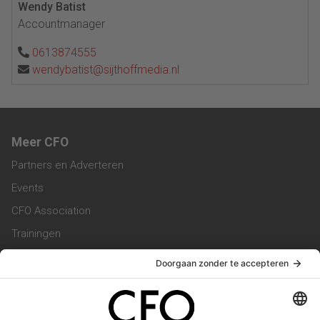
Wendy Batist
Accountmanager
0613874555
wendybatist@sijthoffmedia.nl
Meer CFO
Partners en Adverteren
Events
CFO Association
Trainingen
Magazine
Vacatures
Service & Contact