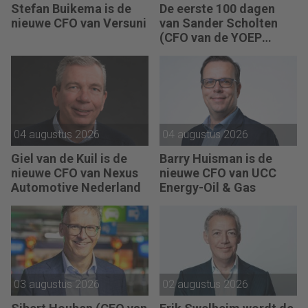
Stefan Buikema is de
De eerste 100 dagen
nieuwe CFO van Versuni
van Sander Scholten
(CFO van de YOEP
Groep): “Financiële
sturing werkt pas echt
als mensen begrijpen
waarom keuzes nodig
zijn.”
04 augustus 2026
04 augustus 2026
Giel van de Kuil is de
Barry Huisman is de
nieuwe CFO van Nexus
nieuwe CFO van UCC
Automotive Nederland
Energy-Oil & Gas
03 augustus 2026
02 augustus 2026