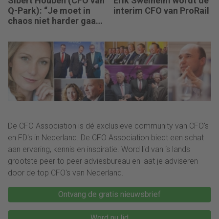
Sibert Houben (CFO van
Erik Swelheim wordt de
Q-Park): “Je moet in
interim CFO van ProRail
chaos niet harder gaan
rennen, maar teruggaan
naar de fundamenten.”
De CFO Association is dé exclusieve community van CFO's
en FD's in Nederland. De CFO Association biedt een schat
aan ervaring, kennis en inspiratie. Word lid van ‘s lands
grootste peer to peer adviesbureau en laat je adviseren
door de top CFO's van Nederland.
Ontvang de gratis nieuwsbrief
Word nu lid