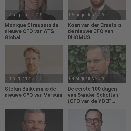
07 augustus 2026
06 augustus 2026
Monique Strauss is de
Koen van der Craats is
nieuwe CFO van ATS
de nieuwe CFO van
Global
DHOMUS
04 augustus 2026
04 augustus 2026
Stefan Buikema is de
De eerste 100 dagen
nieuwe CFO van Versuni
van Sander Scholten
(CFO van de YOEP
Groep): “Financiële
sturing werkt pas echt
als mensen begrijpen
waarom keuzes nodig