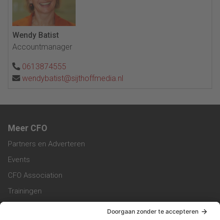
Wendy Batist
Accountmanager
0613874555
wendybatist@sijthoffmedia.nl
Meer CFO
Partners en Adverteren
Events
CFO Association
Trainingen
Magazine