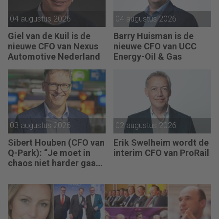
zijn.”
04 augustus 2026
04 augustus 2026
Giel van de Kuil is de
Barry Huisman is de
nieuwe CFO van Nexus
nieuwe CFO van UCC
Automotive Nederland
Energy-Oil & Gas
03 augustus 2026
02 augustus 2026
Sibert Houben (CFO van
Erik Swelheim wordt de
Q-Park): “Je moet in
interim CFO van ProRail
chaos niet harder gaan
rennen, maar teruggaan
naar de fundamenten.”