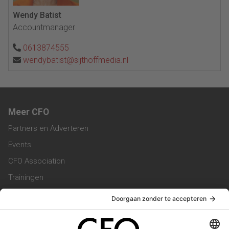
Wendy Batist
Accountmanager
0613874555
wendybatist@sijthoffmedia.nl
Meer CFO
Partners en Adverteren
Events
CFO Association
Trainingen
Magazine
Vacatures
Service & Contact