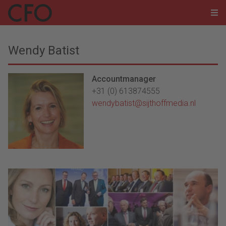
Wendy Batist
Accountmanager
+31 (0) 613874555
wendybatist@sijthoffmedia.nl