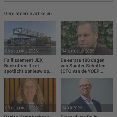
Gerelateerde artikelen
06 augustus 2026
04 augustus 2026
Faillissement JEX
De eerste 100 dagen
Backoffice II zet
van Sander Scholten
spotlicht opnieuw op
(CFO van de YOEP
JEX
Groep): “Financiële
sturing werkt pas echt
als mensen begrijpen
waarom keuzes nodig
zijn.”
03 augustus 2026
24 juli 2026