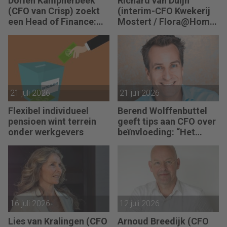
Dorien Kampherbeek
Richard van Duijn
(CFO van Crisp) zoekt
(interim-CFO Kwekerij
een Head of Finance:
Mostert / Flora@Home)
“We willen meer
zoekt een Finance
performance driven
Manager: “We zitten in
worden.”
een transitie van
reactief naar proactief.”
21 juli 2026
21 juli 2026
Flexibel individueel
Berend Wolffenbuttel
pensioen wint terrein
geeft tips aan CFO over
onder werkgevers
beïnvloeding: “Het
beste advies strandt als
je niet aansluit.”
16 juli 2026
12 juli 2026
Lies van Kralingen (CFO
Arnoud Breedijk (CFO