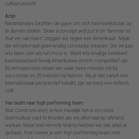
cultuurverschil.
Azijn
Nederlanders bezitten de gave om zich heel kwetsbaar op
te durven stellen.
‘Draw a concept and put it on Yammer so
that we can react’
, zeggen we tegen een Amerikaan. Maar
die wil helemaal geen knullig conceptje tekenen. Die wil pas
iets laten zien als het mooi is. Want iets knulligs betekent
kwetsbaarheid terwijl Amerikanen enorm competitief zijn.
Bij
retrospectives
staan we vaak twee minuten stil bij
successen en 20 minuten bij
failures
. Als je dat vanuit een
internationaal perspectief bekijkt, zijn we best een kritisch
volk.
Van team naar high performing team
Wat Covid ons leert, is hoe moeilijk het is om onze
teamcultuur vast te houden als we allemaal op afstand
werken. Maar met remote teams hebben we dat altijd al
gedaan. Hoe creëer je een high performing team met