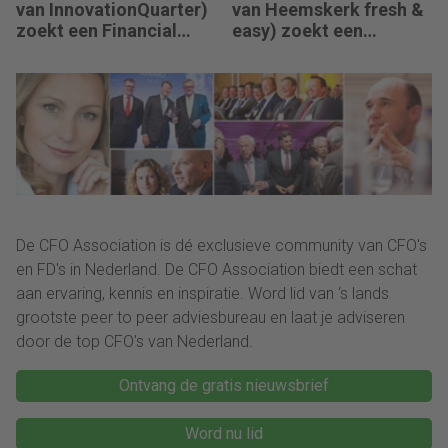
van InnovationQuarter)
van Heemskerk fresh &
zoekt een Financial
easy) zoekt een
Controller: “Succes
Business Controller en
betekent dat de
Finance Controller: “De
rapportagecyclus
transitie van ons
sneller, slimmer en
Finance team is in volle
betrouwbaarder
gang.”
verloopt.”
De CFO Association is dé exclusieve community van CFO's
en FD's in Nederland. De CFO Association biedt een schat
aan ervaring, kennis en inspiratie. Word lid van ‘s lands
grootste peer to peer adviesbureau en laat je adviseren
door de top CFO's van Nederland.
Ontvang de gratis nieuwsbrief
Word nu lid