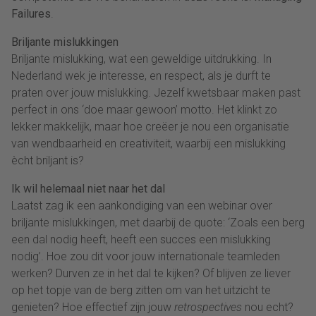
Failures
.
Briljante mislukkingen
Briljante mislukking, wat een geweldige uitdrukking. In
Nederland wek je interesse, en respect, als je durft te
praten over jouw mislukking. Jezelf kwetsbaar maken past
perfect in ons ‘doe maar gewoon’ motto. Het klinkt zo
lekker makkelijk, maar hoe creëer je nou een organisatie
van wendbaarheid en creativiteit, waarbij een mislukking
ècht briljant is?
Ik wil helemaal niet naar het dal
Laatst zag ik een aankondiging van een webinar over
briljante mislukkingen, met daarbij de quote: ‘Zoals een berg
een dal nodig heeft, heeft een succes een mislukking
nodig’. Hoe zou dit voor jouw internationale teamleden
werken? Durven ze in het dal te kijken? Of blijven ze liever
op het topje van de berg zitten om van het uitzicht te
genieten? Hoe effectief zijn jouw
retrospectives
nou echt?