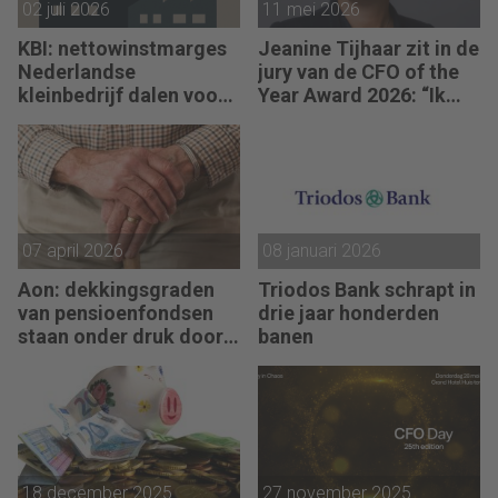
02 juli 2026
11 mei 2026
KBI: nettowinstmarges
Jeanine Tijhaar zit in de
Nederlandse
jury van de CFO of the
kleinbedrijf dalen voor
Year Award 2026: “Ik
derde jaar op rij
kijk of CFO’s scherpte
combineren met
mensgericht
leiderschap.”
07 april 2026
08 januari 2026
Aon: dekkingsgraden
Triodos Bank schrapt in
van pensioenfondsen
drie jaar honderden
staan onder druk door
banen
geopolitieke
spanningen
18 december 2025
27 november 2025