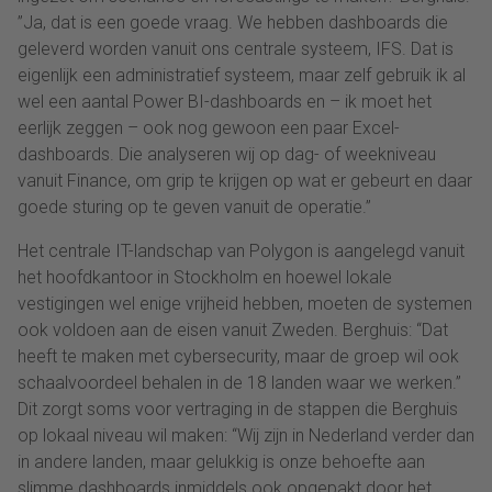
”Ja, dat is een goede vraag. We hebben dashboards die
geleverd worden vanuit ons centrale systeem, IFS. Dat is
eigenlijk een administratief systeem, maar zelf gebruik ik al
wel een aantal Power BI-dashboards en – ik moet het
eerlijk zeggen – ook nog gewoon een paar Excel-
dashboards. Die analyseren wij op dag- of weekniveau
vanuit Finance, om grip te krijgen op wat er gebeurt en daar
goede sturing op te geven vanuit de operatie.”
Het centrale IT-landschap van Polygon is aangelegd vanuit
het hoofdkantoor in Stockholm en hoewel lokale
vestigingen wel enige vrijheid hebben, moeten de systemen
ook voldoen aan de eisen vanuit Zweden. Berghuis: “Dat
heeft te maken met cybersecurity, maar de groep wil ook
schaalvoordeel behalen in de 18 landen waar we werken.”
Dit zorgt soms voor vertraging in de stappen die Berghuis
op lokaal niveau wil maken: “Wij zijn in Nederland verder dan
in andere landen, maar gelukkig is onze behoefte aan
slimme dashboards inmiddels ook opgepakt door het