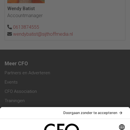
Wendy Batist
Accountmanager
0613874555
wendybatist@sijthoffmedia.nl
Meer CFO
Partners en Adverteren
Events
CFO Association
Trainingen
Magazine
Vacatures
Service & Contact