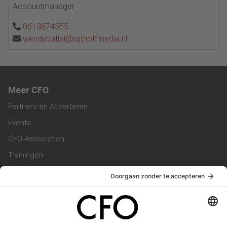
Accountmanager
0613874555
wendybatist@sijthoffmedia.nl
Meer CFO
Partners en Adverteren
Events
CFO Association
Trainingen
Magazine
Vacatures
Service & Contact
Contact & Redactie