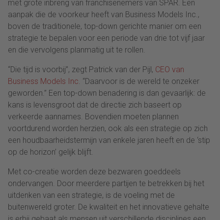
met grote inbreng van franchisenemers van SPAR. Een
aanpak die de voorkeur heeft van Business Models Inc.,
boven de traditionele, top-down gerichte manier om een
strategie te bepalen voor een periode van drie tot vijf jaar
en die vervolgens planmatig uit te rollen.
“Die tijd is voorbij”, zegt Patrick van der Pijl,
CEO van
Business Models Inc
. “Daarvoor is de wereld te onzeker
geworden.” Een top-down benadering is dan gevaarlijk: de
kans is levensgroot dat de directie zich baseert op
verkeerde aannames. Bovendien moeten plannen
voortdurend worden herzien, ook als een strategie op zich
een houdbaarheidstermijn van enkele jaren heeft en de ‘stip
op de horizon’ gelijk blijft.
Met co-creatie worden deze bezwaren goeddeels
ondervangen. Door meerdere partijen te betrekken bij het
uitdenken van een strategie, is de voeling met de
buitenwereld groter. De kwaliteit en het innovatieve gehalte
is erbij gebaat als mensen uit verschillende disciplines een