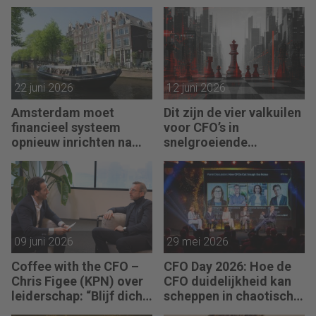
angst, maar vanuit
visie.”
22 juni 2026
12 juni 2026
Amsterdam moet
Dit zijn de vier valkuilen
financieel systeem
voor CFO’s in
opnieuw inrichten na
snelgroeiende
AFIS-debacle
organisaties
09 juni 2026
29 mei 2026
Coffee with the CFO –
CFO Day 2026: Hoe de
Chris Figee (KPN) over
CFO duidelijkheid kan
leiderschap: “Blijf dicht
scheppen in chaotische
op de business.”
tijden