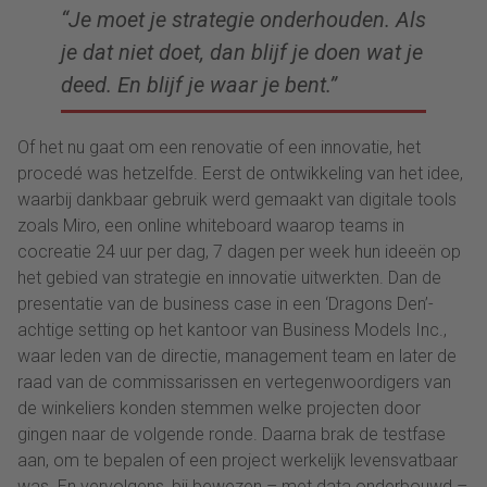
“Je moet je strategie onderhouden. Als
je dat niet doet, dan blijf je doen wat je
deed. En blijf je waar je bent.”
Of het nu gaat om een renovatie of een innovatie, het
procedé was hetzelfde. Eerst de ontwikkeling van het idee,
waarbij dankbaar gebruik werd gemaakt van digitale tools
zoals Miro, een online whiteboard waarop teams in
cocreatie 24 uur per dag, 7 dagen per week hun ideeën op
het gebied van strategie en innovatie uitwerkten. Dan de
presentatie van de business case in een ‘Dragons Den’-
achtige setting op het kantoor van Business Models Inc.,
waar leden van de directie, management team en later de
raad van de commissarissen en vertegenwoordigers van
de winkeliers konden stemmen welke projecten door
gingen naar de volgende ronde. Daarna brak de testfase
aan, om te bepalen of een project werkelijk levensvatbaar
was. En vervolgens, bij bewezen – met data onderbouwd –