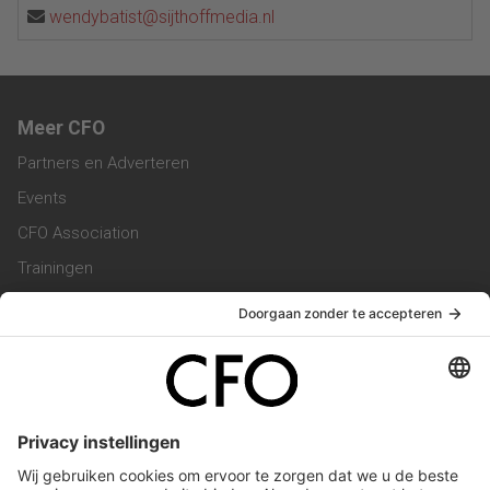
wendybatist@sijthoffmedia.nl
Meer CFO
Partners en Adverteren
Events
CFO Association
Trainingen
Magazine
Vacatures
Service & Contact
Contact & Redactie
Werken bij ons
Privacy Statement