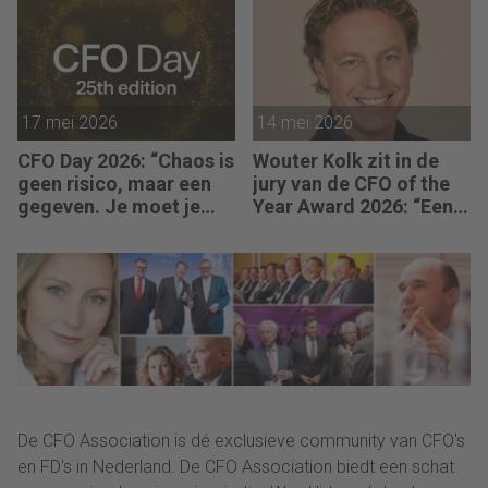
17 mei 2026
14 mei 2026
CFO Day 2026: “Chaos is
Wouter Kolk zit in de
geen risico, maar een
jury van de CFO of the
gegeven. Je moet je
Year Award 2026: “Een
organisatie erop
CFO moet ook durven
inrichten.”
zeggen: ‘Dit gaat niet
goed komen, we
moeten ingrijpen.’”
De CFO Association is dé exclusieve community van CFO's
en FD's in Nederland. De CFO Association biedt een schat