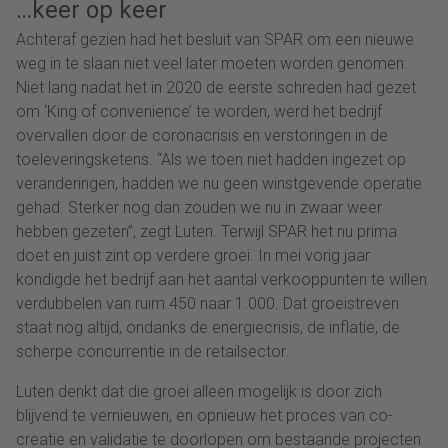
…keer op keer
Achteraf gezien had het besluit van SPAR om een nieuwe
weg in te slaan niet veel later moeten worden genomen.
Niet lang nadat het in 2020 de eerste schreden had gezet
om ‘King of convenience’ te worden, werd het bedrijf
overvallen door de coronacrisis en verstoringen in de
toeleveringsketens. “Als we toen niet hadden ingezet op
veranderingen, hadden we nu geen winstgevende operatie
gehad. Sterker nog dan zouden we nu in zwaar weer
hebben gezeten”, zegt Luten. Terwijl SPAR het nu prima
doet en juist zint op verdere groei. In mei vorig jaar
kondigde het bedrijf aan het aantal verkooppunten te willen
verdubbelen van ruim 450 naar 1.000. Dat groeistreven
staat nog altijd, ondanks de energiecrisis, de inflatie, de
scherpe concurrentie in de retailsector.
Luten denkt dat die groei alleen mogelijk is door zich
blijvend te vernieuwen, en opnieuw het proces van co-
creatie en validatie te doorlopen om bestaande projecten