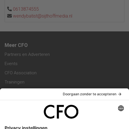
0613874555
wendybatist@sijthoffmedia.nl
Meer CFO
Partners en Adverteren
Events
CFO Association
Trainingen
Magazine
Vacatures
Service & Contact
Contact & Redactie
Werken bij ons