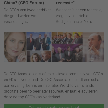
China? (CFO Forum)
recessie”
De CFO’s van twee bedrijven
Wanneer is er een recessie,
die goed weten wat
vragen velen zich af.
verandering is,
Bedrijfsfinancier Niels
discussieerden op het CFO
Turfboer van Spotcap:
Forum bij advocatenkantoor
binnen 24 maanden.”
Houthoff. “De wereld van de
financials gaat snel
veranderen.”
De CFO Association is dé exclusieve community van CFO's
en FD's in Nederland. De CFO Association biedt een schat
aan ervaring, kennis en inspiratie. Word lid van ‘s lands
grootste peer to peer adviesbureau en laat je adviseren
door de top CFO's van Nederland.
Ontvang de gratis nieuwsbrief