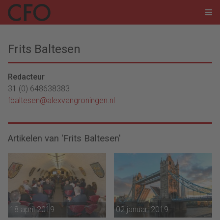
Frits Baltesen
Redacteur
31 (0) 648638383
fbaltesen@alexvangroningen.nl
Artikelen van 'Frits Baltesen'
18 april 2019
02 januari 2019