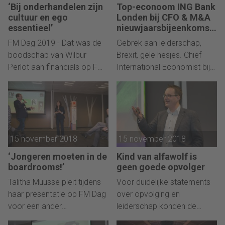
‘Bij onderhandelen zijn
Top-econoom ING Bank
cultuur en ego
Londen bij CFO & M&A
essentieel’
nieuwjaarsbijeenkomst:
geen gelukkig
FM Dag 2019 - Dat was de
Gebrek aan leiderschap,
nieuwjaar.
boodschap van Wilbur
Brexit, gele hesjes. Chief
Perlot aan financials op FM
International Economist bij
Dag. Hij traint
ING Londen, James
onderhandelaars in
Knightley, ziet in 2019 veel
conflicten.
problemen.
15 november 2018
15 november 2018
‘Jongeren moeten in de
Kind van alfawolf is
boardrooms!’
geen goede opvolger
Talitha Muusse pleit tijdens
Voor duidelijke statements
haar presentatie op FM Dag
over opvolging en
voor een ander
leiderschap konden de
organisatiemodel, dat niet is
bezoekers van de FM-Dag