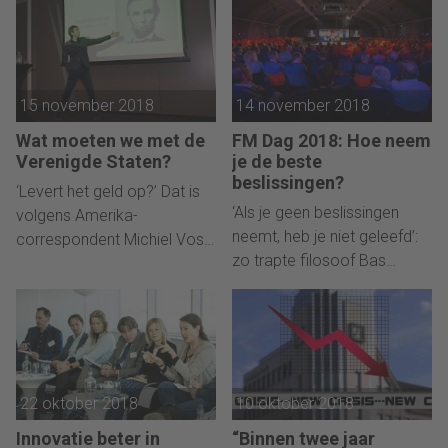
gebaseerd op basis van
2018 naar Arvid Buit,
leeftijd en ervaring.
executive coach. “Het leiden
van een familiebedrijf is
geen passie, zoals de
15 november 2018
14 november 2018
oprichter altijd zegt, maar
een obsessie! Hij is een
Wat moeten we met de
FM Dag 2018: Hoe neem
alfawolf.”
Verenigde Staten?
je de beste
beslissingen?
‘Levert het geld op?’ Dat is
‘Als je geen beslissingen
volgens Amerika-
neemt, heb je niet geleefd’:
correspondent Michiel Vos
zo trapte filosoof Bas
het levensmotto van
Haring FM Dag af in de
Amerikanen.
Brabanthallen in Den Bosch,
met 400 financials.
22 oktober 2018
10 oktober 2018
Innovatie beter in
“Binnen twee jaar