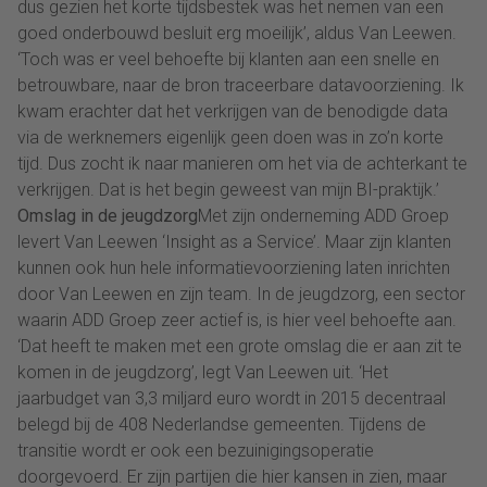
dus gezien het korte tijdsbestek was het nemen van een
goed onderbouwd besluit erg moeilijk’, aldus Van Leewen.
‘Toch was er veel behoefte bij klanten aan een snelle en
betrouwbare, naar de bron traceerbare datavoorziening. Ik
kwam erachter dat het verkrijgen van de benodigde data
via de werknemers eigenlijk geen doen was in zo’n korte
tijd. Dus zocht ik naar manieren om het via de achterkant te
verkrijgen. Dat is het begin geweest van mijn BI-praktijk.’
Omslag in de jeugdzorg
Met zijn onderneming ADD Groep
levert Van Leewen ‘Insight as a Service’. Maar zijn klanten
kunnen ook hun hele informatievoorziening laten inrichten
door Van Leewen en zijn team. In de jeugdzorg, een sector
waarin ADD Groep zeer actief is, is hier veel behoefte aan.
‘Dat heeft te maken met een grote omslag die er aan zit te
komen in de jeugdzorg’, legt Van Leewen uit. ‘Het
jaarbudget van 3,3 miljard euro wordt in 2015 decentraal
belegd bij de 408 Nederlandse gemeenten. Tijdens de
transitie wordt er ook een bezuinigingsoperatie
doorgevoerd. Er zijn partijen die hier kansen in zien, maar