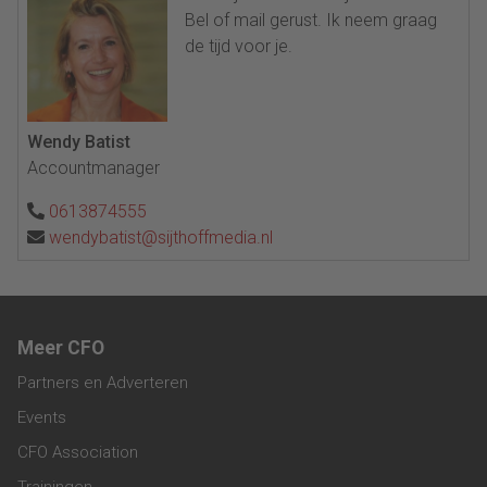
Bel of mail gerust. Ik neem graag
de tijd voor je.
Wendy Batist
Accountmanager
0613874555
wendybatist@sijthoffmedia.nl
Meer CFO
Partners en Adverteren
Events
CFO Association
Trainingen