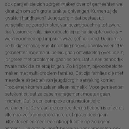
ook partijen die zich zorgen maken over of gemeenten wel
klaar zijn om zo’n grote taak te ontvangen. Kunnen zij de
kwaliteit handhaven? Jeugdzorg – dat bestaat uit
verschillende zorgdiensten, van gezinscoaching tot zware
professionele hulp, bijvoorbeeld bij gehandicapte ouders –
werd voorheen op lumpsum wijze gefinancierd. Daarom is
de huidige managementinrichting nog vrij onvolwassen.’ ‘De
gemeenten moeten nu beleid gaan ontwikkelen over hoe zij
jongeren met problemen gaan helpen. Dat is een behoorlijk
zware taak die ze erbij krijgen. Zo krijgen zij bijvoorbeeld te
maken met multi-problem families. Dat zijn families die met
meerdere aspecten van jeugdzorg in aanraking komen.
Problemen komen zelden alleen namelijk. Voor gemeenten
betekent dit dat ze case management moeten gaan
inrichten. Dat is een complexe organisatorische
verandering. De vraag die gemeenten nu hebben is of ze dit
allemaal zelf gaan coördineren, of grotendeel gaan
uitbesteden en meer een inkoopfunctie op zich gaan
nemen.’ De omslag heeft, behalve voor gemeenten, ook