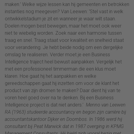
maken.’ Welke wijze lessen kan hij gemeenten en betrokken
instanties nog meegeven? Van Leewen: ‘Stel vast in welk
ontwikkelstadium je zit en wanneer je waar wilt staan.
Doelen mogen best bewegen, maar het moet ook weer
niet te wiebelig worden. Zoek naar een harmonie tussen
traag en snel. Traag staat voor kwaliteit en snelheid staat
voor verandering. Je hebt beide nodig om een dergelijke
omslag te realiseren. Verder moet je een Business
Intelligence traject heel bewust aanpakken. Vergelijk het
met een professioneel timmerman die een klus moet
klaren. Hoe gaat hij het aanpakken en welke
gereedschappen gaat hij inzetten om voor de klant het
product van zijn dromen te maken? Daar dient hij van te
voren heel goed over na te denken. Bij een Business
Intelligence project is dat niet anders.’
Menno van Leewen
RA (1963) studeerde accountancy en begon zijn carrière bij
accountantskantoor Dijker en Doornbos. In 1986 werd hij
consultant bij Peat Marwick dat in 1987 overging in KPMG
Management Consultants. Hij hield zich vooral bezig met