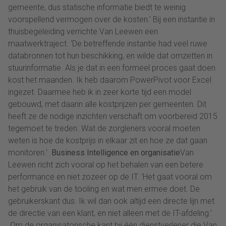
gemeente, dus statische informatie biedt te weinig
voorspellend vermogen over de kosten.’ Bij een instantie in
thuisbegeleiding verrichte Van Leewen een
maatwerktraject. ‘De betreffende instantie had veel ruwe
databronnen tot hun beschikking, en wilde dat omzetten in
stuurinformatie. Als je dat in een formeel proces gaat doen
kost het maanden. Ik heb daarom PowerPivot voor Excel
ingezet. Daarmee heb ik in zeer korte tijd een model
gebouwd, met daarin alle kostprijzen per gemeenten. Dit
heeft ze de nodige inzichten verschaft om voorbereid 2015
tegemoet te treden. Wat de zorgleners vooral moeten
weten is hoe de kostprijs in elkaar zit en hoe ze dat gaan
monitoren.’
Business Intelligence en organisatie
Van
Leewen richt zich vooral op het behalen van een betere
performance en niet zozeer op de IT. ‘Het gaat vooral om
het gebruik van de tooling en wat men ermee doet. De
gebruikerskant dus. Ik wil dan ook altijd een directe lijn met
de directie van een klant, en niet alleen met de IT-afdeling.’
Om de organisatorische kant bij één dienstverlener die Van