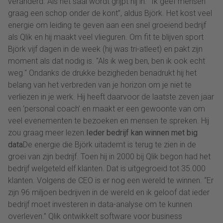
veranderd. Als het saai wordt grijpt hij in. “Ik geef mensen
graag een schop onder de kont”, aldus Björk. Het kost veel
energie om leiding te geven aan een snel groeiend bedrijf
als Qlik en hij maakt veel vlieguren. Om fit te blijven sport
Björk vijf dagen in de week (hij was tri-atleet) en pakt zijn
moment als dat nodig is. "Als ik weg ben, ben ik ook echt
weg." Ondanks de drukke bezigheden benadrukt hij het
belang van het verbreden van je horizon om je niet te
verliezen in je werk. Hij heeft daarvoor de laatste zeven jaar
een ‘personal coach’ en maakt er een gewoonte van om
veel evenementen te bezoeken en mensen te spreken. Hij
zou graag meer lezen.
Ieder bedrijf kan winnen met big
data
De energie die Björk uitademt is terug te zien in de
groei van zijn bedrijf. Toen hij in 2000 bij Qlik begon had het
bedrijf welgeteld elf klanten. Dat is uitgegroeid tot 35.000
klanten. Volgens de CEO is er nog een wereld te winnen. “Er
zijn 96 miljoen bedrijven in de wereld en ik geloof dat ieder
bedrijf moet investeren in data-analyse om te kunnen
overleven.” Qlik ontwikkelt software voor business