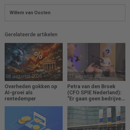
Willem van Oosten
Gerelateerde artikelen
08 augustus 2026
07 augustus 2026
Overheden gokken op
Petra van den Broek
AI-groei als
(CFO SPIE Nederland):
rentedemper
“Er gaan geen bedrijven
failliet omdat ze geen
winst maken.”