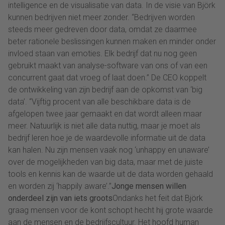
intelligence en de visualisatie van data. In de visie van Björk
kunnen bedrijven niet meer zonder. “Bedrijven worden
steeds meer gedreven door data, omdat ze daarmee
beter rationele beslissingen kunnen maken en minder onder
invloed staan van emoties. Elk bedrijf dat nu nog geen
gebruikt maakt van analyse-software van ons of van een
concurrent gaat dat vroeg of laat doen.” De CEO koppelt
de ontwikkeling van zijn bedrijf aan de opkomst van ‘big
data’. “Vijftig procent van alle beschikbare data is de
afgelopen twee jaar gemaakt en dat wordt alleen maar
meer. Natuurlijk is niet alle data nuttig, maar je moet als
bedrijf leren hoe je de waardevolle informatie uit de data
kan halen. Nu zijn mensen vaak nog ‘unhappy en unaware’
over de mogelijkheden van big data, maar met de juiste
tools en kennis kan de waarde uit de data worden gehaald
en worden zij ‘happily aware’.”
Jonge mensen willen
onderdeel zijn van iets groots
Ondanks het feit dat Björk
graag mensen voor de kont schopt hecht hij grote waarde
aan de mensen en de bedrijfscultuur. Het hoofd human