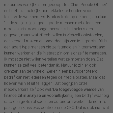
resources van Qlik is omgedoopt tot ‘Chief People Officer’
en heeft als taak Qlik aantrekkelijk te houden voor
talentvolle werknemers. Björk is trots op de bedrijfscultuur.
“In deze tijd krijg je geen goede mensen met alleen een
mooi salaris. Voor jonge mensen is het salaris een
gegeven, maar wat zij echt willen is zichzelf ontwikkelen,
een verschil maken en onderdeel zijn van iets groots. Dit is
een apart type mensen die zelfstandig en in teamverband
kunnen werken en die in staat zijn om zichzelf te managen.
Ik moet ze niet willen vertellen wat ze moeten doen. Dat
kunnen ze zelf veel beter dan ik. Natuurlijk zijn er ook
grenzen aan de vrijheid. Zeker in een beursgenoteerd
bedrijf kan niet iedereen tegen de media praten. Maar dat
hoeven wij niet uit te leggen. Dat begrijpen onze
medewerkers zelf ook wel.”
De toegevoegde waarde van
finance zit in analyse en vooruitkijken
Bij een bedrijf waar big
data een grote rol speelt en autonoom werken de norm is
past geen klassieke, controlerende CFO. Dat is ook niet wat