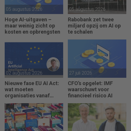
05 augustus 2026
05 augustus 2026
Hoge AI-uitgaven –
Rabobank zet twee
maar weinig zicht op
miljard opzij om AI op
kosten en opbrengsten
te schalen
02 augustus 2026
27 juli 2026
Nieuwe fase EU AI Act:
CFO’s opgelet: IMF
wat moeten
waarschuwt voor
organisaties vanaf
financieel risico AI
augustus 2026 regelen?