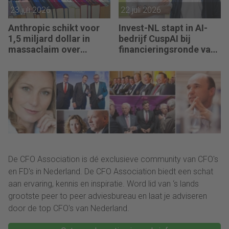
23 juli 2026
22 juli 2026
Anthropic schikt voor
Invest-NL stapt in AI-
1,5 miljard dollar in
bedrijf CuspAI bij
massaclaim over
financieringsronde van
illegaal gebruik boeken
450 miljoen dollar
De CFO Association is dé exclusieve community van CFO's
en FD's in Nederland. De CFO Association biedt een schat
aan ervaring, kennis en inspiratie. Word lid van ‘s lands
grootste peer to peer adviesbureau en laat je adviseren
door de top CFO's van Nederland.