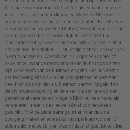
Björk in finance zoekt. “Een bedrijf runnen op basis van de
financiële boekhouding is het zelfde als een auto besturen
terwijl je door de achteruitkijkspiegel kijkt. De CFO van
vroeger keek met de bril van een accountant. Nu is hij een
business partner geworden. De toegevoegde waarde zit in
de analyse van data en vooruitkijken. Onze CFO Tim
MacCarrick ziet het verzamelen van cijfers als een middel
om een doel te bereiken. Hij stuurt zijn mensen de business
in om te adviseren. We hebben in Europa één center of
excellence, maar de meerderheid van de financials zitten
bij hun collega’s van de business en gebruiken hun kennis
om technologieën als die van ons optimaal te benutten.”
Veel financials zijn niet als ‘business partner’ opgeleid en
zien hun werkomgeving en de eisen die aan hen worden
gesteld snel veranderen. Volgens Björk kunnen financials
veranderen, maar is de nieuwe rol niet voor iedereen
geschikt. “Met de juiste training kunnen financials de
overgang maken en echte business partners worden. Er
zullen altijd mensen blijven waarbij dat niet gaat lukken. Die