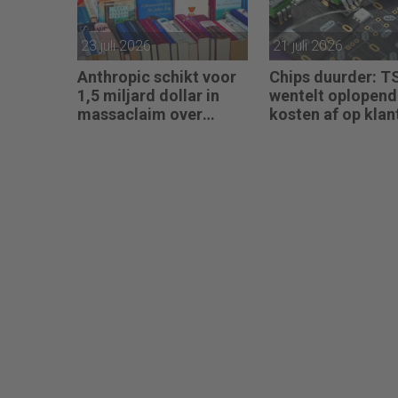
23 juli 2026
21 juli 2026
Anthropic schikt voor
Chips duurder: 
1,5 miljard dollar in
wentelt oplopend
massaclaim over
kosten af op klan
illegaal gebruik
boeken