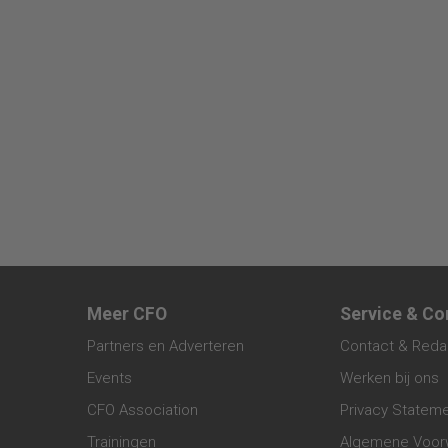
Meer CFO
Service & Co
Partners en Adverteren
Contact & Reda
Events
Werken bij ons
CFO Association
Privacy Statem
Trainingen
Algemene Voor