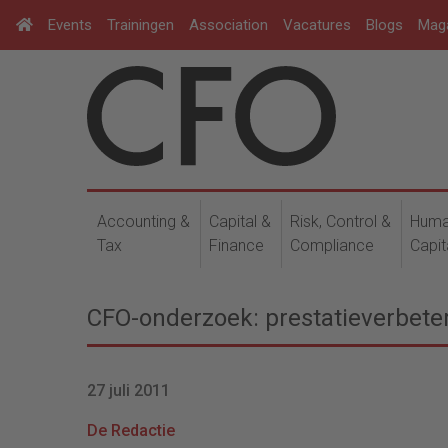
Events
Trainingen
Association
Vacatures
Blogs
Mag
Accounting &
Capital &
Risk, Control &
Hum
Tax
Finance
Compliance
Capit
CFO-onderzoek: prestatieverbeter
27 juli 2011
De Redactie