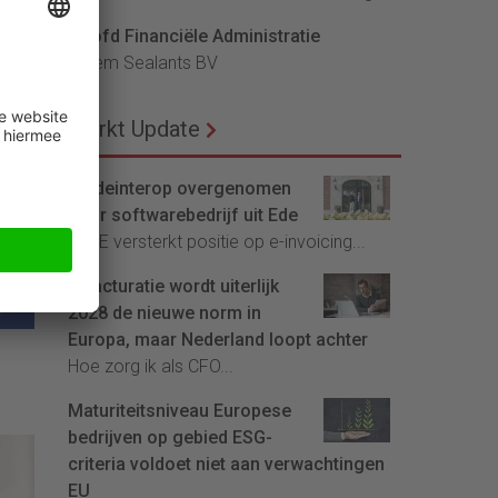
Hoofd Financiële Administratie
Bloem Sealants BV
ijk
Markt Update
Tradeinterop overgenomen
door softwarebedrijf uit Ede
4CEE versterkt positie op e-invoicing...
E-facturatie wordt uiterlijk
2028 de nieuwe norm in
Europa, maar Nederland loopt achter
Hoe zorg ik als CFO...
Maturiteitsniveau Europese
bedrijven op gebied ESG-
criteria voldoet niet aan verwachtingen
EU