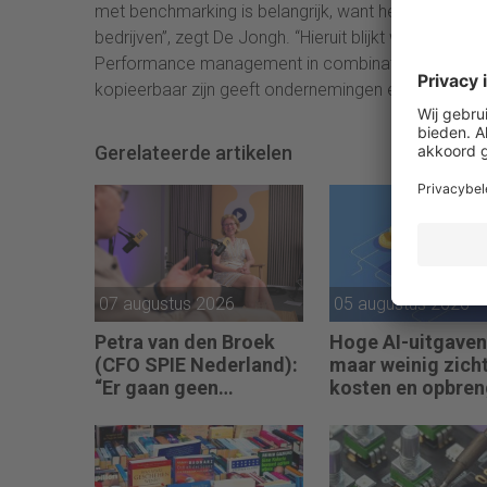
met benchmarking is belangrijk, want het geeft inzi
bedrijven”, zegt De Jongh. “Hieruit blijkt welke o
Performance management in combinatie met risicob
kopieerbaar zijn geeft ondernemingen een concurre
Gerelateerde artikelen
07 augustus 2026
05 augustus 2026
Petra van den Broek
Hoge AI-uitgaven
(CFO SPIE Nederland):
maar weinig zich
“Er gaan geen
kosten en opbren
bedrijven failliet
omdat ze geen winst
maken.”