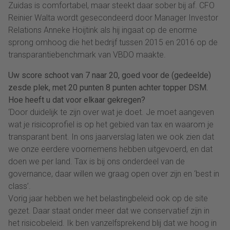
Zuidas is comfortabel, maar steekt daar sober bij af. CFO
Reinier Walta wordt gesecondeerd door Manager Investor
Relations Anneke Hoijtink als hij ingaat op de enorme
sprong omhoog die het bedrijf tussen 2015 en 2016 op de
transparantiebenchmark van VBDO maakte.
Uw score schoot van 7 naar 20, goed voor de (gedeelde)
zesde plek, met 20 punten 8 punten achter topper DSM.
Hoe heeft u dat voor elkaar gekregen?
‘Door duidelijk te zijn over wat je doet. Je moet aangeven
wat je risicoprofiel is op het gebied van tax en waarom je
transparant bent. In ons jaarverslag laten we ook zien dat
we onze eerdere voornemens hebben uitgevoerd, en dat
doen we per land. Tax is bij ons onderdeel van de
governance, daar willen we graag open over zijn en ‘best in
class’.
Vorig jaar hebben we het belastingbeleid ook op de site
gezet. Daar staat onder meer dat we conservatief zijn in
het risicobeleid. Ik ben vanzelfsprekend blij dat we hoog in