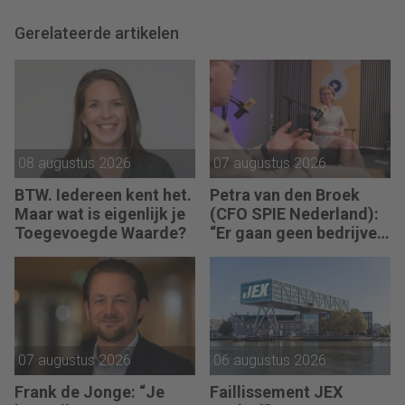
Gerelateerde artikelen
08 augustus 2026
07 augustus 2026
BTW. Iedereen kent het.
Petra van den Broek
Maar wat is eigenlijk je
(CFO SPIE Nederland):
Toegevoegde Waarde?
“Er gaan geen bedrijven
failliet omdat ze geen
winst maken.”
07 augustus 2026
06 augustus 2026
Frank de Jonge: “Je
Faillissement JEX