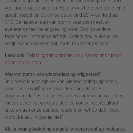
‘Maatschappelijk gezien kwam het onderwerp sinds kort
veel hoger op de agenda. Bij ons was het geen topic. En er
speelt misschien ook mee dat ik eind 2014 aantrad als
CFO. De nieuwe raad van commissarissen heeft er
eveneens meer belangstelling voor. Ook op andere
terreinen wil ik transparant zijn. Anders zou je al snel de
schijn kunnen wekken dat je iets te verbergen hebt.’
Lees ook:
Belastingtransparantie: de juiste balans tussen
open en gesloten
Waarom bent u van winstbelasting vrijgesteld?
‘In die drie landen zijn we van winstbelasting vrijgesteld,
omdat we kwalificeren voor de daar geldende
zogenaamde ‘REIT-regimes’, voorwaarde daarin is onder
meer dat we het grootste deel van ons direct resultaat
uitkeren aan onze aandeelhouders en het op dat niveau
wordt belast. In Spanje niet.’
Als je weinig belasting betaalt, is transparant zijn natuurlijk