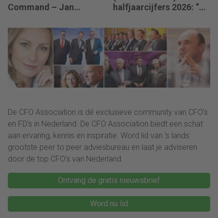
Command – Jan
halfjaarcijfers 2026: “De
Hendrik van Gilst (CFO
strategie werkt en de
van The Protein
vooruitgang is
Brewery): “Je moet
zichtbaar.”
vaak met relatief weinig
data toch knopen
doorhakken.”
De CFO Association is dé exclusieve community van CFO's
en FD's in Nederland. De CFO Association biedt een schat
aan ervaring, kennis en inspiratie. Word lid van ‘s lands
grootste peer to peer adviesbureau en laat je adviseren
door de top CFO's van Nederland.
Ontvang de gratis nieuwsbrief
Word nu lid