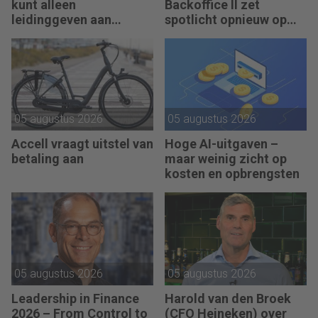
kunt alleen
Backoffice II zet
leidinggeven aan
spotlicht opnieuw op
anderen als je leiding
JEX
kunt geven aan jezelf.”
05 augustus 2026
05 augustus 2026
Accell vraagt uitstel van
Hoge AI-uitgaven –
betaling aan
maar weinig zicht op
kosten en opbrengsten
05 augustus 2026
05 augustus 2026
Leadership in Finance
Harold van den Broek
2026 – From Control to
(CFO Heineken) over