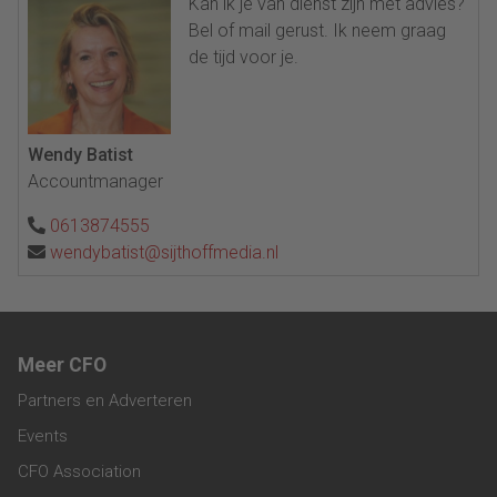
Kan ik je van dienst zijn met advies?
Bel of mail gerust. Ik neem graag
de tijd voor je.
Wendy Batist
Accountmanager
0613874555
wendybatist@sijthoffmedia.nl
Meer CFO
Partners en Adverteren
Events
CFO Association