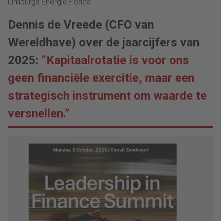
Limburgs Energie Fonds.
Dennis de Vreede (CFO van
Wereldhave) over de jaarcijfers van
2025:
“Kapitaalrotatie is voor ons
geen financiële exercitie, maar een
strategisch instrument om waarde te
versnellen.”