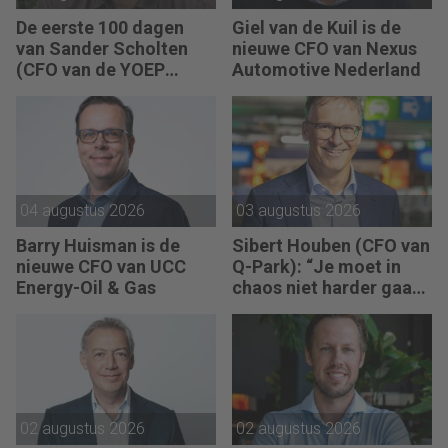
De eerste 100 dagen
Giel van de Kuil is de
van Sander Scholten
nieuwe CFO van Nexus
(CFO van de YOEP
Automotive Nederland
Groep): “Financiële
sturing werkt pas echt
als mensen begrijpen
waarom keuzes nodig
zijn.”
04 augustus 2026
03 augustus 2026
Barry Huisman is de
Sibert Houben (CFO van
nieuwe CFO van UCC
Q-Park): “Je moet in
Energy-Oil & Gas
chaos niet harder gaan
rennen, maar teruggaan
naar de fundamenten.”
02 augustus 2026
02 augustus 2026