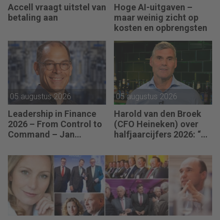
Accell vraagt uitstel van
Hoge AI-uitgaven –
betaling aan
maar weinig zicht op
kosten en opbrengsten
05 augustus 2026
05 augustus 2026
Leadership in Finance
Harold van den Broek
2026 – From Control to
(CFO Heineken) over
Command – Jan
halfjaarcijfers 2026: “De
Hendrik van Gilst (CFO
strategie werkt en de
van The Protein
vooruitgang is
Brewery): “Je moet
zichtbaar.”
vaak met relatief weinig
data toch knopen
doorhakken.”