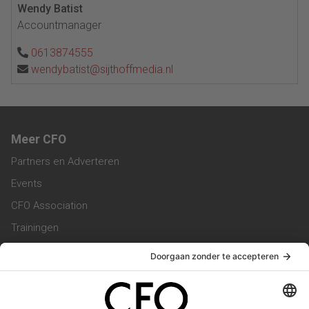
Wendy Batist
Accountmanager
0613874555
wendybatist@sijthoffmedia.nl
Meer CFO
Partners en Adverteren
Events
CFO Association
Trainingen
Magazine
Vacatures
Service & Contact