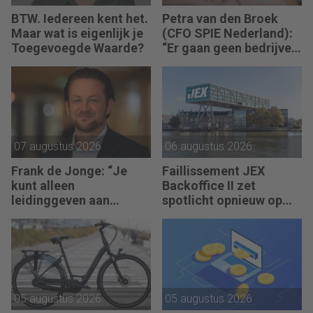
BTW. Iedereen kent het.
Petra van den Broek
Maar wat is eigenlijk je
(CFO SPIE Nederland):
Toegevoegde Waarde?
“Er gaan geen bedrijven
failliet omdat ze geen
winst maken.”
07 augustus 2026
06 augustus 2026
Frank de Jonge: “Je
Faillissement JEX
kunt alleen
Backoffice II zet
leidinggeven aan
spotlicht opnieuw op
anderen als je leiding
JEX
kunt geven aan jezelf.”
05 augustus 2026
05 augustus 2026