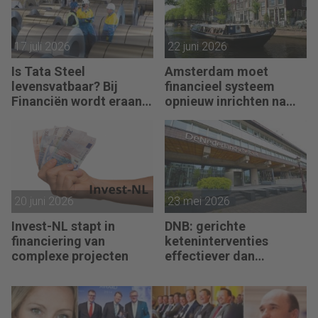
17 juli 2026
22 juni 2026
Is Tata Steel
Amsterdam moet
levensvatbaar? Bij
financieel systeem
Financiën wordt eraan
opnieuw inrichten na
getwijfeld
AFIS-debacle
20 juni 2026
23 mei 2026
Invest-NL stapt in
DNB: gerichte
financiering van
keteninterventies
complexe projecten
effectiever dan
renteverhogingen bij
inflatieschokken