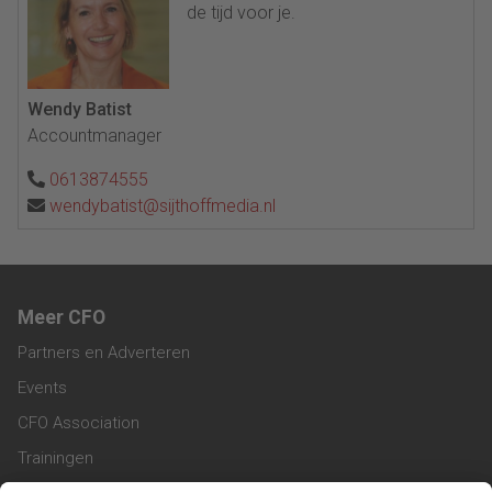
de tijd voor je.
Wendy Batist
Accountmanager
0613874555
wendybatist@sijthoffmedia.nl
Meer CFO
Partners en Adverteren
Events
CFO Association
Trainingen