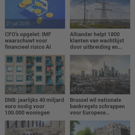
27 juli 2026
27 juli 2026
CFO’s opgelet: IMF
Alliander helpt 1800
waarschuwt voor
klanten van wachtlijst
financieel risico AI
door uitbreiding en
slimmer gebruik
stroomnet
24 juli 2026
21 juli 2026
DNB: jaarlijks 40 miljard
Brussel wil nationale
euro nodig voor
bankregels schrappen
100.000 woningen
voor Europese
bankenunie