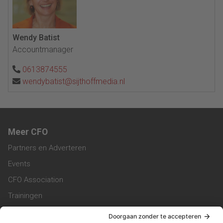
Wendy Batist
Accountmanager
0613874555
wendybatist@sijthoffmedia.nl
Meer CFO
Partners en Adverteren
Events
CFO Association
Trainingen
Magazine