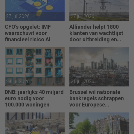
27 juli 2026
27 juli 2026
CFO’s opgelet: IMF
Alliander helpt 1800
waarschuwt voor
klanten van wachtlijst
financieel risico AI
door uitbreiding en
slimmer gebruik
stroomnet
24 juli 2026
21 juli 2026
DNB: jaarlijks 40 miljard
Brussel wil nationale
euro nodig voor
bankregels schrappen
100.000 woningen
voor Europese
bankenunie