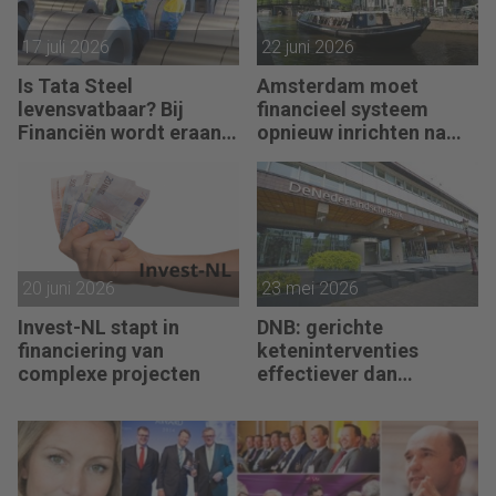
17 juli 2026
22 juni 2026
Is Tata Steel
Amsterdam moet
levensvatbaar? Bij
financieel systeem
Financiën wordt eraan
opnieuw inrichten na
getwijfeld
AFIS-debacle
20 juni 2026
23 mei 2026
Invest-NL stapt in
DNB: gerichte
financiering van
keteninterventies
complexe projecten
effectiever dan
renteverhogingen bij
inflatieschokken