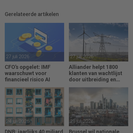
Gerelateerde artikelen
27 juli 2026
27 juli 2026
CFO’s opgelet: IMF
Alliander helpt 1800
waarschuwt voor
klanten van wachtlijst
financieel risico AI
door uitbreiding en
slimmer gebruik
stroomnet
24 juli 2026
21 juli 2026
DNB: jaarlijks 40 miljard
Brussel wil nationale