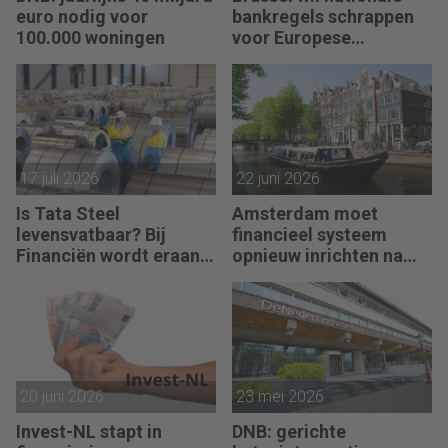
euro nodig voor
bankregels schrappen
100.000 woningen
voor Europese
bankenunie
17 juli 2026
22 juni 2026
Is Tata Steel
Amsterdam moet
levensvatbaar? Bij
financieel systeem
Financiën wordt eraan
opnieuw inrichten na
getwijfeld
AFIS-debacle
20 juni 2026
23 mei 2026
Invest-NL stapt in
DNB: gerichte