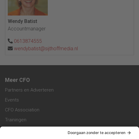
Wendy Batist
Accountmanager
0613874555
wendybatist@sijthoffmedia.nl
Meer CFO
Partners en Adverteren
Events
CFO Association
Trainingen
Magazine