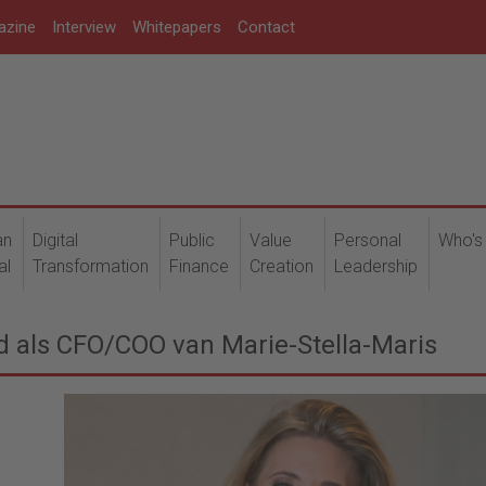
azine
Interview
Whitepapers
Contact
an
Digital
Public
Value
Personal
Who's
al
Transformation
Finance
Creation
Leadership
 als CFO/COO van Marie-Stella-Maris