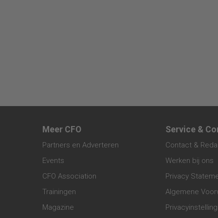
Meer CFO
Service & Co
Partners en Adverteren
Contact & Reda
Events
Werken bij ons
CFO Association
Privacy Statem
Trainingen
Algemene Voor
Magazine
Privacyinstellin