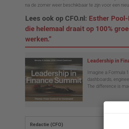
na de zomer weer beschikbaar te zijn voor een nieuw
Lees ook op CFO.nl:
Esther Pool-
die helemaal draait op 100% groe
werken.”
Leadership in Fi
Imagine a Formula 1 
dashboards, engineer
The difference is ma
Redactie (CFO)