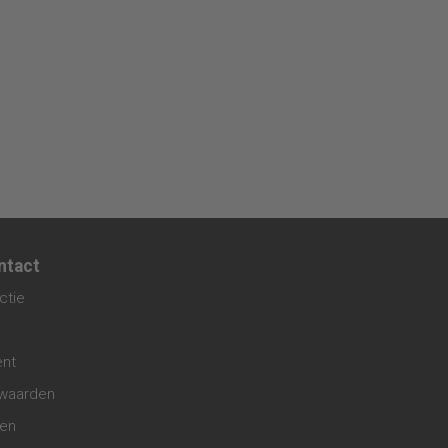
ntact
ctie
ent
waarden
gen