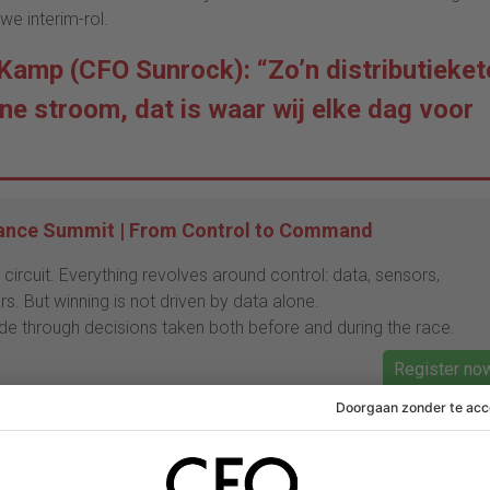
e interim-rol.
Kamp (CFO Sunrock): “Zo’n distributieket
ne stroom, dat is waar wij elke dag voor
nance Summit | From Control to Command
circuit. Everything revolves around control: data, sensors,
s. But winning is not driven by data alone.
de through decisions taken both before and during the race.
Register no