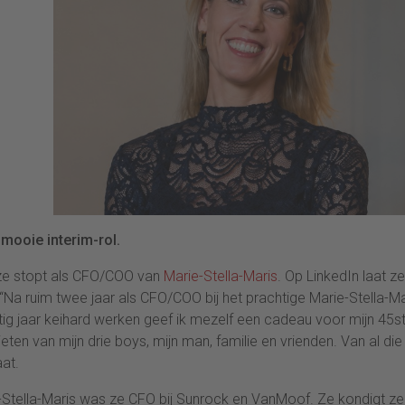
mooie interim-rol.
ze stopt als CFO/COO van
Marie-Stella-Maris
. Op LinkedIn laat ze
 “Na ruim twee jaar als CFO/COO bij het prachtige Marie-Stella-Ma
ntig jaar keihard werken geef ik mezelf een cadeau voor mijn 45st
ten van mijn drie boys, mijn man, familie en vrienden. Van al die
aat.
Stella-Maris was ze CFO bij Sunrock en VanMoof. Ze kondigt ze