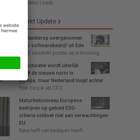
Business Leads
Markt Update
Tradeinterop overgenomen
door softwarebedrijf uit Ede
4CEE versterkt positie op e-invoicing...
E-facturatie wordt uiterlijk
e
2028 de nieuwe norm in
C
Europa, maar Nederland loopt achter
Hoe zorg ik als CFO...
Maturiteitsniveau Europese
bedrijven op gebied ESG-
criteria voldoet niet aan verwachtingen
EU
Bijna helft van bedrijven heeft...