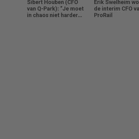
Sibert Houben (CFO
Erik Swelheim wo
van Q-Park): “Je moet
de interim CFO v
in chaos niet harder
ProRail
gaan rennen, maar
teruggaan naar de
fundamenten.”