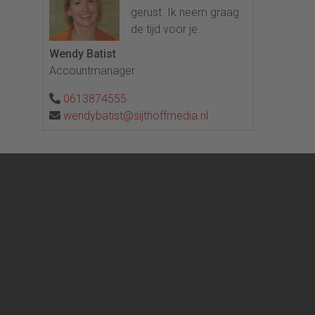
gerust. Ik neem graag
de tijd voor je.
Wendy Batist
Accountmanager
0613874555
wendybatist@sijthoffmedia.nl