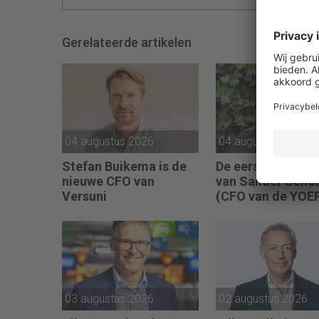
Gerelateerde artikelen
04 augustus 2026
04 augustus 2026
Stefan Buikema is de
De eerste 100 da
nieuwe CFO van
van Sander Schol
Versuni
(CFO van de YOE
Groep): “Financië
sturing werkt pas
als mensen begri
waarom keuzes n
zijn.”
03 augustus 2026
02 augustus 2026