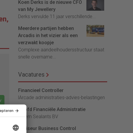
Koen Derks is de nieuwe CFO
van My Jewellery
Derks vervulde 11 jaar verschillende...
en,
Meerdere partijen hebben
Arcadis in het vizier als een
verzwakt koopje
Complexe aandeelhoudersstructuur staat
snelle overname...
Vacatures
Financieel Controller
lArcade administraties-advies-belastingen
w
Hoofd Financiële Administratie
Bloem Sealants BV
Adviseur Business Control