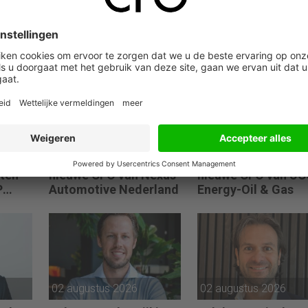
04 augustus 2026
04 augustus 2026
gen
Giel van de Kuil is de
Barry Huisman is d
ten
nieuwe CFO van Nexus
nieuwe CFO van UC
P
Automotive Nederland
Energy-Oil & Gas
le
 echt
jpen
odig
02 augustus 2026
02 augustus 2026