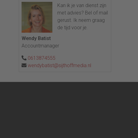
Kan ik je van dienst zijn
met advies? Bel of mail
gerust. Ik neem graag
de tijd voor je.
Wendy Batist
Accountmanager
0613874555
wendybatist@sijthoffmedia.nl