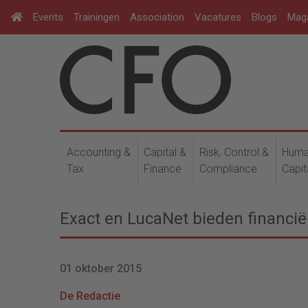
Events
Trainingen
Association
Vacatures
Blogs
Mag
Accounting &
Capital &
Risk, Control &
Hum
Tax
Finance
Compliance
Capit
Exact en LucaNet bieden financiël
01 oktober 2015
De Redactie