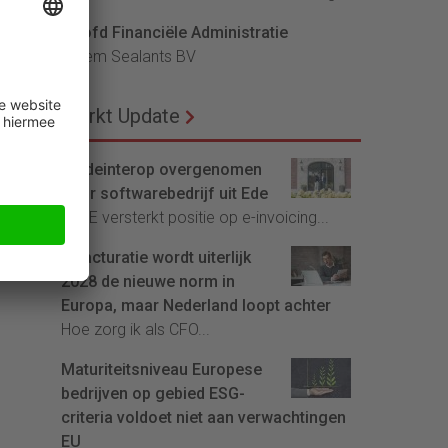
Hoofd Financiële Administratie
Bloem Sealants BV
Markt Update
Tradeinterop overgenomen
door softwarebedrijf uit Ede
4CEE versterkt positie op e-invoicing...
E-facturatie wordt uiterlijk
2028 de nieuwe norm in
Europa, maar Nederland loopt achter
Hoe zorg ik als CFO...
Maturiteitsniveau Europese
bedrijven op gebied ESG-
criteria voldoet niet aan verwachtingen
EU