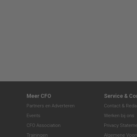
Meer CFO
Service & Co
Partners en Adverteren
Contact & Reda
Events
Werken bij ons
CFO Association
Privacy Statem
Trainingen
Algemene Voor