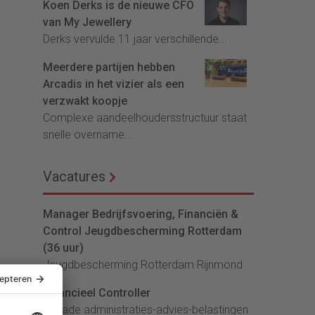
Koen Derks is de nieuwe CFO
van My Jewellery
Derks vervulde 11 jaar verschillende...
Meerdere partijen hebben
Arcadis in het vizier als een
verzwakt koopje
Complexe aandeelhoudersstructuur staat
snelle overname...
Vacatures
Manager Bedrijfsvoering, Financiën &
Control Jeugdbescherming Rotterdam
(36 uur)
Jeugdbescherming Rotterdam Rijnmond
Financieel Controller
lArcade administraties-advies-belastingen