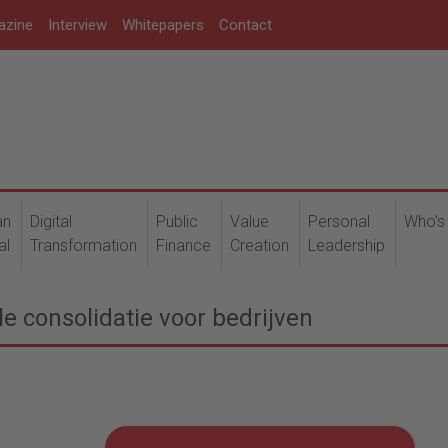
azine
Interview
Whitepapers
Contact
an
Digital
Public
Value
Personal
Who's
al
Transformation
Finance
Creation
Leadership
e consolidatie voor bedrijven