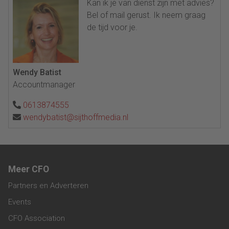
Kan ik je van dienst zijn met advies?
Bel of mail gerust. Ik neem graag
de tijd voor je.
Wendy Batist
Accountmanager
0613874555
wendybatist@sijthoffmedia.nl
Meer CFO
Partners en Adverteren
Events
CFO Association