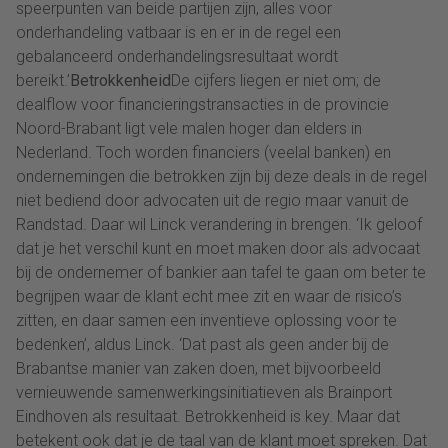
speerpunten van beide partijen zijn, alles voor
onderhandeling vatbaar is en er in de regel een
gebalanceerd onderhandelingsresultaat wordt
bereikt.’
Betrokkenheid
De cijfers liegen er niet om; de
dealflow voor financieringstransacties in de provincie
Noord-Brabant ligt vele malen hoger dan elders in
Nederland. Toch worden financiers (veelal banken) en
ondernemingen die betrokken zijn bij deze deals in de regel
niet bediend door advocaten uit de regio maar vanuit de
Randstad. Daar wil Linck verandering in brengen. ‘Ik geloof
dat je het verschil kunt en moet maken door als advocaat
bij de ondernemer of bankier aan tafel te gaan om beter te
begrijpen waar de klant echt mee zit en waar de risico’s
zitten, en daar samen een inventieve oplossing voor te
bedenken’, aldus Linck. ‘Dat past als geen ander bij de
Brabantse manier van zaken doen, met bijvoorbeeld
vernieuwende samenwerkingsinitiatieven als Brainport
Eindhoven als resultaat. Betrokkenheid is key. Maar dat
betekent ook dat je de taal van de klant moet spreken. Dat