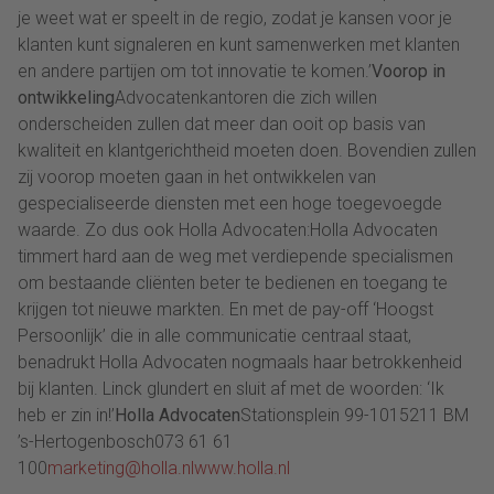
je weet wat er speelt in de regio, zodat je kansen voor je
klanten kunt signaleren en kunt samenwerken met klanten
en andere partijen om tot innovatie te komen.’
Voorop in
ontwikkeling
Advocatenkantoren die zich willen
onderscheiden zullen dat meer dan ooit op basis van
kwaliteit en klantgerichtheid moeten doen. Bovendien zullen
zij voorop moeten gaan in het ontwikkelen van
gespecialiseerde diensten met een hoge toegevoegde
waarde. Zo dus ook Holla Advocaten:Holla Advocaten
timmert hard aan de weg met verdiepende specialismen
om bestaande cliënten beter te bedienen en toegang te
krijgen tot nieuwe markten. En met de pay-off ‘Hoogst
Persoonlijk’ die in alle communicatie centraal staat,
benadrukt Holla Advocaten nogmaals haar betrokkenheid
bij klanten. Linck glundert en sluit af met de woorden: ‘Ik
heb er zin in!’
Holla Advocaten
Stationsplein 99-1015211 BM
’s-Hertogenbosch073 61 61
100
marketing@holla.nl
www.holla.nl