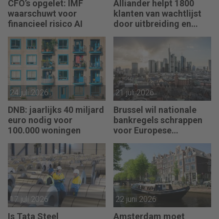
CFO’s opgelet: IMF
Alliander helpt 1800
waarschuwt voor
klanten van wachtlijst
financieel risico AI
door uitbreiding en
slimmer gebruik
stroomnet
24 juli 2026
21 juli 2026
DNB: jaarlijks 40 miljard
Brussel wil nationale
euro nodig voor
bankregels schrappen
100.000 woningen
voor Europese
bankenunie
17 juli 2026
22 juni 2026
Is Tata Steel
Amsterdam moet