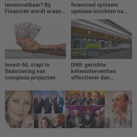
levensvatbaar? Bij
financieel systeem
Financiën wordt eraan
opnieuw inrichten na
getwijfeld
AFIS-debacle
20 juni 2026
23 mei 2026
Invest-NL stapt in
DNB: gerichte
financiering van
keteninterventies
complexe projecten
effectiever dan
renteverhogingen bij
inflatieschokken