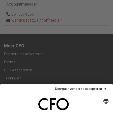
Accountmanager
0613874555
wendybatist@sijthoffmedia.nl
Meer CFO
Partners en Adverteren
Events
CFO Association
Trainingen
Magazine
Vacatures
Service & Contact
Contact & Redactie