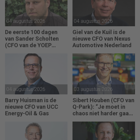
04 augustus 2026
04 augustus 2026
De eerste 100 dagen
Giel van de Kuil is de
van Sander Scholten
nieuwe CFO van Nexus
(CFO van de YOEP
Automotive Nederland
Groep): “Financiële
sturing werkt pas echt
als mensen begrijpen
waarom keuzes nodig
zijn.”
04 augustus 2026
03 augustus 2026
Barry Huisman is de
Sibert Houben (CFO van
nieuwe CFO van UCC
Q-Park): “Je moet in
Energy-Oil & Gas
chaos niet harder gaan
rennen, maar teruggaan
naar de fundamenten.”