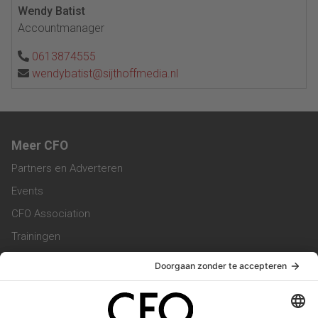
Wendy Batist
Accountmanager
0613874555
wendybatist@sijthoffmedia.nl
Meer CFO
Partners en Adverteren
Events
CFO Association
Trainingen
Magazine
Vacatures
Service & Contact