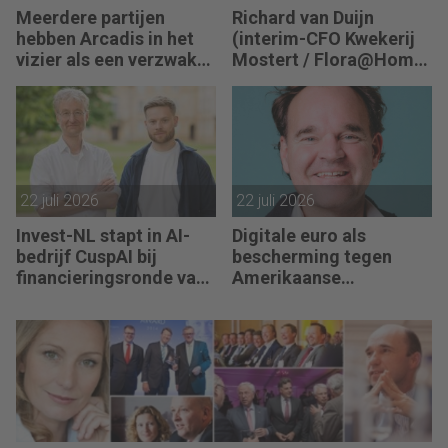
Meerdere partijen
Richard van Duijn
hebben Arcadis in het
(interim-CFO Kwekerij
vizier als een verzwakt
Mostert / Flora@Home)
koopje
zoekt een Finance
Manager: “We zitten in
een transitie van
reactief naar proactief.”
22 juli 2026
22 juli 2026
Invest-NL stapt in AI-
Digitale euro als
bedrijf CuspAI bij
bescherming tegen
financieringsronde van
Amerikaanse
450 miljoen dollar
afhankelijkheid