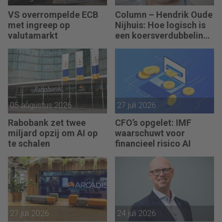
VS overrompelde ECB
Column – Hendrik Oude
met ingreep op
Nijhuis: Hoe logisch is
valutamarkt
een koersverdubbeling
eigenlijk?
05 augustus 2026
27 juli 2026
Rabobank zet twee
CFO’s opgelet: IMF
miljard opzij om AI op
waarschuwt voor
te schalen
financieel risico AI
27 juli 2026
24 juli 2026