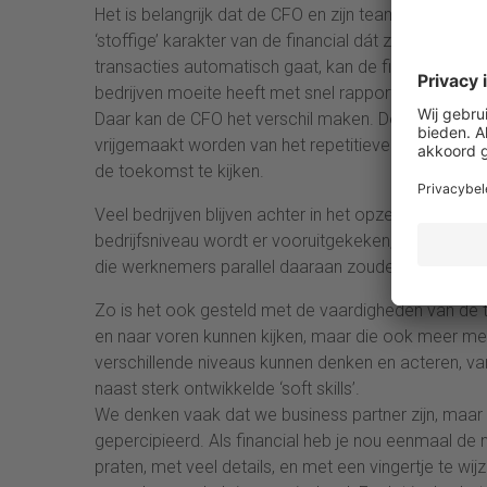
Het is belangrijk dat de CFO en zijn team risico’s en
‘stoffige’ karakter van de financial dát zal hopelijk
transacties automatisch gaat, kan de financiële org
bedrijven moeite heeft met snel rapportages maken, e
Daar kan de CFO het verschil maken. Door vol op de d
vrijgemaakt worden van het repetitieve werk. Wannee
de toekomst te kijken.
Veel bedrijven blijven achter in het opzetten van ee
bedrijfsniveau wordt er vooruitgekeken, 3 of zelfs 
die werknemers parallel daaraan zouden moeten on
Zo is het ook gesteld met de vaardigheden van de t
en naar voren kunnen kijken, maar die ook meer met
verschillende niveaus kunnen denken en acteren, van
naast sterk ontwikkelde ‘soft skills’.
We denken vaak dat we business partner zijn, maar
gepercipieerd. Als financial heb je nou eenmaal de 
praten, met veel details, en met een vingertje te wijz