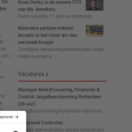
. De
Koen Derks is de nieuwe CFO
ble
van My Jewellery
Derks vervulde 11 jaar verschillende...
Meerdere partijen hebben
o
Arcadis in het vizier als een
de
verzwakt koopje
van
Complexe aandeelhoudersstructuur staat
s een
snelle overname...
n
Vacatures
en
Manager Bedrijfsvoering, Financiën &
hy.”
Control Jeugdbescherming Rotterdam
it
(36 uur)
de
Jeugdbescherming Rotterdam Rijnmond
Financieel Controller
lArcade administraties-advies-belastingen