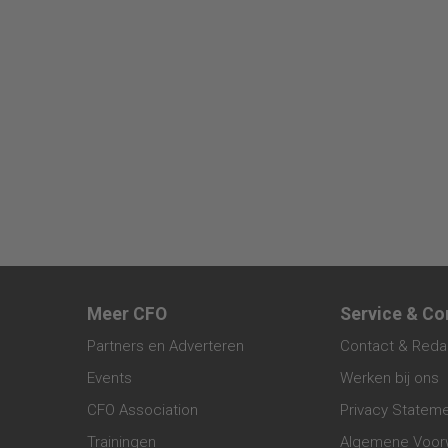
Meer CFO
Service & Co
Partners en Adverteren
Contact & Reda
Events
Werken bij ons
CFO Association
Privacy Statem
Trainingen
Algemene Voor