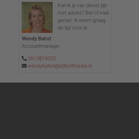
Kan ik je van dienst zijn
met advies? Bel of mail
gerust. Ik neem graag
de tijd voor je.
Wendy Batist
Accountmanager
0613874555
wendybatist@sijthoffmedia.nl