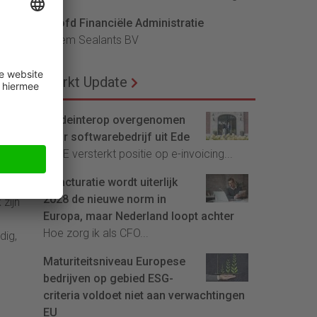
Hoofd Financiële Administratie
Bloem Sealants BV
de
en*.
Markt Update
naar
Tradeinterop overgenomen
door softwarebedrijf uit Ede
4CEE versterkt positie op e-invoicing...
den
E-facturatie wordt uiterlijk
2028 de nieuwe norm in
zijn
Europa, maar Nederland loopt achter
Hoe zorg ik als CFO...
dig,
Maturiteitsniveau Europese
bedrijven op gebied ESG-
criteria voldoet niet aan verwachtingen
EU