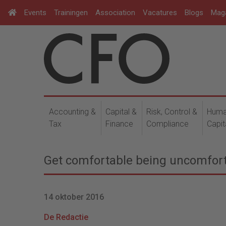
Events
Trainingen
Association
Vacatures
Blogs
Mag
Accounting &
Capital &
Risk, Control &
Hum
Tax
Finance
Compliance
Capit
Get comfortable being uncomfor
14 oktober 2016
De Redactie