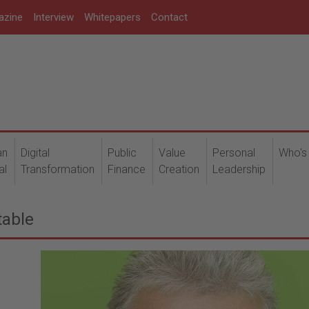
azine
Interview
Whitepapers
Contact
an
Digital
Public
Value
Personal
Who's
al
Transformation
Finance
Creation
Leadership
table