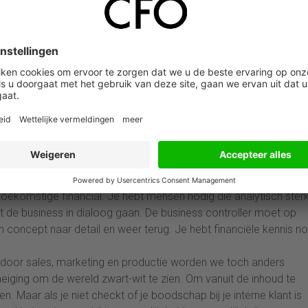
 opportunities blijven managen. Dit zal niet veranderen. Echter het
 verdwijnen. Als door ‘no-hands accounting’ het verwerken van
anisatie echt gaan veranderen. Uit onderzoek blijkt dat 36% van 
n 38% is niet in staat om data effectief in inzichten om te zett
igitalisering van de back-office in te zetten kan de financial
r de processen op orde zijn, krijgt de CFO organisatie tijd om 
n personeelsstrategie die de businessstrategie volgt. Op
5 jaar, maar die strategie wordt niet gekoppeld aan de vaardighe
twikkelen.**
oekomstige financial. Je hebt mensen nodig die analytisch sterk 
 de business in dialoog gaan. De business controller moet op
 concept naar detail en weer terug. Je hebt financiële kennis no
 door sales, marketing en productie worden we toch anders
neiging om de wereld zwart-wit te zien. Om vanuit de inhoud te
en. Maar als je niet checkt of je boodschap bij je interne klant is