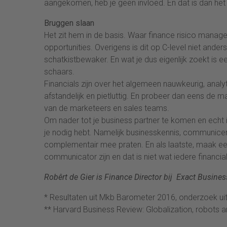
aangekomen, heb je geen invloed. En dat is dan het w
Bruggen slaan
Het zit hem in de basis. Waar finance risico manag
opportunities. Overigens is dit op C-level niet and
schatkistbewaker. En wat je dus eigenlijk zoekt is e
schaars.
Financials zijn over het algemeen nauwkeurig, analyt
afstandelijk en pietluttig. En probeer dan eens de m
van de marketeers en sales teams.
Om nader tot je business partner te komen en echt i
je nodig hebt. Namelijk businesskennis, communiceren
complementair mee praten. En als laatste, maak een 
communicator zijn en dat is niet wat iedere financia
Robêrt de Gier is Finance Director bij Exact Busines
* Resultaten uit Mkb Barometer 2016, onderzoek u
** Harvard Business Review: Globalization, robots a