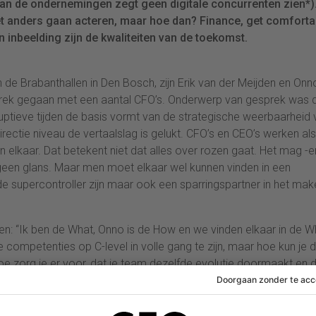
van de ondernemingen zegt geen digitale concurrenten zien*)
oet anders gaan acteren, maar hoe dan? Finance, get comforta
inbeelding zijn de kwaliteiten van de toekomst.
 de Brabanthallen in Den Bosch, zijn Erik van der Meijden en Onn
sprek gegaan met een aantal CFO’s. Onderwerp van gesprek was 
ptieve tijden de basis vormt van de strategische weerbaarheid 
ectie niveau de vertaalslag is gelukt. CFO’s en CEO’s werken al
n elkaar. Dat betekent niet dat alles over rozen gaat. Het mag -e
 geen glans. Maar men moet elkaar wel kunnen vinden in een
de supercontroller zijn maar ook een sparringspartner in het mak
en: “Ik ben de What, Onno is de How en we vinden elkaar in de W
de competenties op C-level in volle gang te zijn, maar hoe kun je d
oe zorg je er voor, dat je team dezelfde evolutie doormaakt en 
 En zijn financials überhaupt in staat om dit te kunnen?