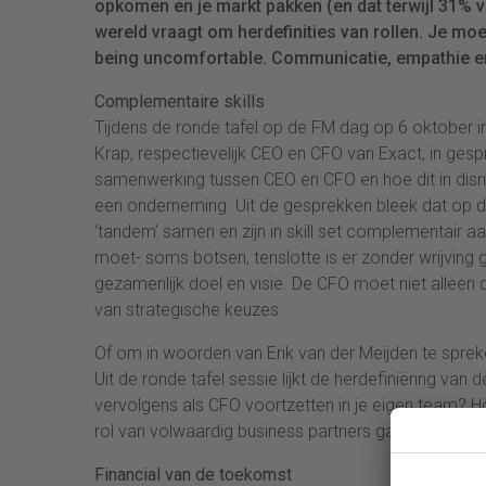
opkomen en je markt pakken (en dat terwijl 31% 
wereld vraagt om herdefinities van rollen. Je m
being uncomfortable. Communicatie, empathie en 
Complementaire skills
Tijdens de ronde tafel op de FM dag op 6 oktober in
Krap, respectievelijk CEO en CFO van Exact, in ge
samenwerking tussen CEO en CFO en hoe dit in disru
een onderneming. Uit de gesprekken bleek dat op dir
‘tandem’ samen en zijn in skill set complementair aa
moet- soms botsen, tenslotte is er zonder wrijving
gezamenlijk doel en visie. De CFO moet niet alleen 
van strategische keuzes.
Of om in woorden van Erik van der Meijden te sprek
Uit de ronde tafel sessie lijkt de herdefiniëring van 
vervolgens als CFO voortzetten in je eigen team? H
rol van volwaardig business partners gaat vervullen?
Financial van de toekomst