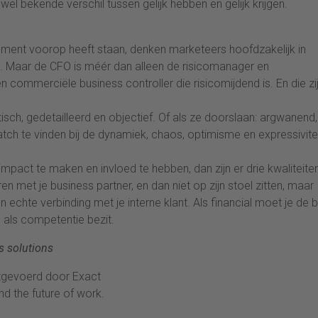
el bekende verschil tussen gelijk hebben en gelijk krijgen.
ement voorop heeft staan, denken marketeers hoofdzakelijk in
ers. Maar de CFO is méér dan alleen de risicomanager en
en commerciële business controller die risicomijdend is. En die zi
isch, gedetailleerd en objectief. Of als ze doorslaan: argwanend,
atch te vinden bij de dynamiek, chaos, optimisme en expressivite
mpact te maken en invloed te hebben, dan zijn er drie kwaliteite
 met je business partner, en dan niet op zijn stoel zitten, maar
echte verbinding met je interne klant. Als financial moet je de 
l als competentie bezit.
s solutions
itgevoerd door Exact
nd the future of work.