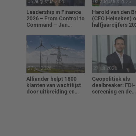
05 augustus 2026
05 augustus 2026
Leadership in Finance
Harold van den B
2026 – From Control to
(CFO Heineken) o
Command – Jan
halfjaarcijfers 20
Hendrik van Gilst (CFO
“De strategie wer
van The Protein
de vooruitgang is
Brewery): “Je moet
zichtbaar.”
vaak met relatief
weinig data toch
knopen doorhakken.”
27 juli 2026
27 juli 2026
Alliander helpt 1800
Geopolitiek als
klanten van wachtlijst
dealbreaker: FDI-
door uitbreiding en
screening en de
slimmer gebruik
nieuwe realiteit v
stroomnet
Nederlandse M&