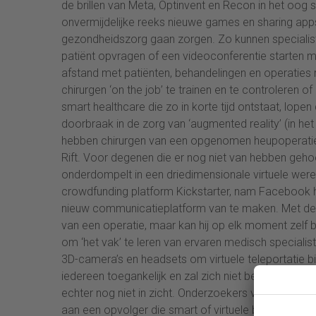
de brillen van Meta, Optinvent en Recon in het oog 
onvermijdelijke reeks nieuwe games en sharing apps i
gezondheidszorg gaan zorgen. Zo kunnen specialist
patiënt opvragen of een videoconferentie starten
afstand met patiënten, behandelingen en operaties me
chirurgen ‘on the job’ te trainen en te controleren 
smart healthcare die zo in korte tijd ontstaat, lope
doorbraak in de zorg van ‘augmented reality’ (in het 
hebben chirurgen van een opgenomen heupoperatie e
Rift. Voor degenen die er nog niet van hebben gehoo
onderdompelt in een driedimensionale virtuele werel
crowdfunding platform Kickstarter, nam Facebook het
nieuw communicatieplatform van te maken. Met de Ocu
van een operatie, maar kan hij op elk moment zelf be
om ‘het vak’ te leren van ervaren medisch specialis
3D-camera’s en headsets om virtuele teleportatie b
iedereen toegankelijk en zal zich niet beperken tot
echter nog niet in zicht. Onderzoekers van het De
aan een opvolger die smart of virtuele brillen ove