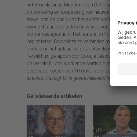
het Amerikaanse Ministerie van Defensie met een jaar
ontwikkeling en toepassing van nieuwe technologieën
zowel aan de basis van het eerste werkende internet
voor zelfsturende auto’s en werkt momenteel onde
worden aangestuurd. Het laatste is mogelijk door d
implanteren. Door deze te verbinden met de visuel
beelden in het natuurlijke gezichtsveld worden gepr
Terwijl huidige apps voor Google Glass blinden hel
de wereld bij een werkende corticale modem letterli
geschatte kosten van 10 dollar voor een chip zal ee
directeur Fairsights, is gespecialiseerd in scenariode
Gerelateerde artikelen