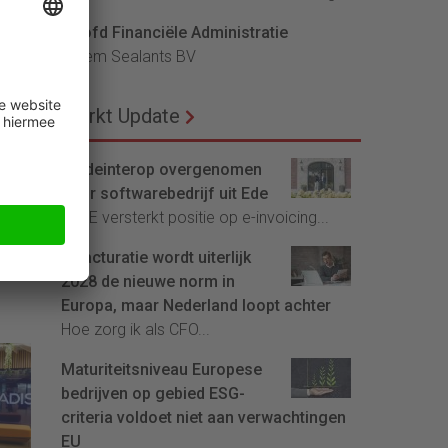
Hoofd Financiële Administratie
d
Bloem Sealants BV
rijd
n
 te
Markt Update
en
Tradeinterop overgenomen
ze
door softwarebedrijf uit Ede
4CEE versterkt positie op e-invoicing...
d,
E-facturatie wordt uiterlijk
2028 de nieuwe norm in
Europa, maar Nederland loopt achter
Hoe zorg ik als CFO...
Maturiteitsniveau Europese
bedrijven op gebied ESG-
criteria voldoet niet aan verwachtingen
EU