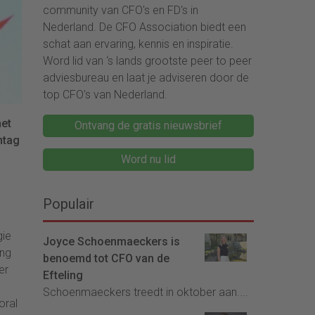
community van CFO's en FD's in
Nederland. De CFO Association biedt een
schat aan ervaring, kennis en inspiratie.
Word lid van ‘s lands grootste peer to peer
adviesbureau en laat je adviseren door de
top CFO's van Nederland.
met
Ontvang de gratis nieuwsbrief
htag
Word nu lid
Populair
gie
Joyce Schoenmaeckers is
ing
benoemd tot CFO van de
er
Efteling
Schoenmaeckers treedt in oktober aan....
oral