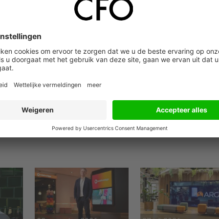
lijks budget van bijna 3 miljard dollar verantwoordelijk voor de
 ‘to create and prevent strategic surprise’. De organisatie ston
 als van het gps-systeem, organiseert al ruim tien jaar een wedst
r andere aan kunstmatige ledematen die direct door de hersene
e corticale modem in de vorm van een kleine chip in de hersenen
e cortex die onze gezichtwaarneming aanstuurt, kunnen bovendi
ojecteerd zonder brillen, headsets of welke andere displays ook.
pen voorwerpen te herkennen of teksten aan hen voorlezen, zien 
jk voor zich zoals iedereen zonder visuele handicap. Dankzij de
n doorbraak in ieder geval niet afhangen van de prijs.
Robert Boo
nken en strategie-innovatie