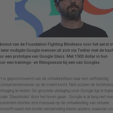
nkomst van de Foundation Fighting Blindness voor het eerst 
 later nodigde Google mensen uit zich via Twitter met de has
oor een prototype van Google Glass. Met 1500 dollar in hun
or een trainings- en fittingsessie bij een van Googles
t is gepromoveerd van de ontwikkelfase naar een zelfstandig
e consumentenversie op de markt komt. Niet zozeer de technolo
ertraging te leiden. De grootste uitdaging voor Google ligt in train
ale ‘Glassholes’ door het leven gaan. Google is al lang niet me
currenten storten zich massaal op de ontwikkeling van virtuele
icrosoft naast een bonte verzameling kleine spelers, waarvan vo