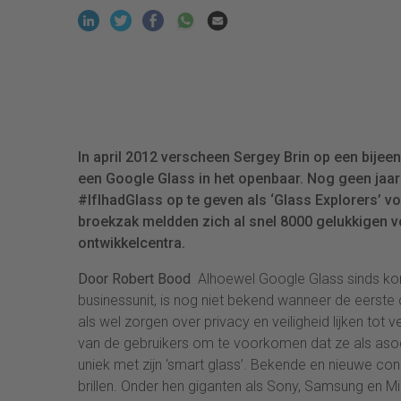
In april 2012 verscheen Sergey Brin op een bijee
een Google Glass in het openbaar. Nog geen jaar
#IfIhadGlass op te geven als ‘Glass Explorers’ v
broekzak meldden zich al snel 8000 gelukkigen vo
ontwikkelcentra.
Door Robert Bood
Alhoewel Google Glass sinds kor
businessunit, is nog niet bekend wanneer de eerst
als wel zorgen over privacy en veiligheid lijken tot v
van de gebruikers om te voorkomen dat ze als asoci
uniek met zijn ‘smart glass’. Bekende en nieuwe con
brillen. Onder hen giganten als Sony, Samsung en M