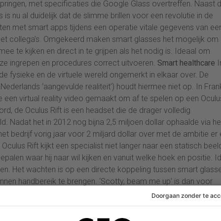
springen, met specificaties die Google Glass overtreffen. Naast 
s nu al duidelijk dat de slimme brillen voor een revolutie in de
en met smart apps tijdens een operatie vitale gegevens van ee
 met collega’s. Omgekeerd maken smart glasses het mogelijk om
e te kijken en direct in te grijpen als het nodig is. Ideaal om
of ze ingrepen en procedures correct uitvoeren.
Smart healthcare
I
n de fysieke en de virtuele wereld ongemerkt in elkaar over. De
Nederlands ‘aangevulde realiteit’) houdt hiermee niet op. In Frank
en virtual reality video gemaakt om af te spelen op een Oculu
rd, de Oculus Rift is een headset die de drager volledig
d. Nadat het in 2012 nog bijna 2,5 miljoen dollar ophaalde via he
 bedrijf vorig jaar voor 2 miljard dollar over met de ambitie er
lus Rift kijkt een specialist niet langer naar een statisch beel
palen waar hij naar wil kijken en vanuit welke hoek en positie. I
ten. Het wachten is op een directe koppeling tussen smart glasse
innen handbereik te brengen. ‘Scotty, beam me up’ is dan voor
 toepassingen in de zorg.Het einde van de ontwikkelingen is daa
fense Advanced Research Projects Agency, kortweg DARPA, werke
rbodig kan maken: de ‘corticale modem’. DARPA is als onderdeel v