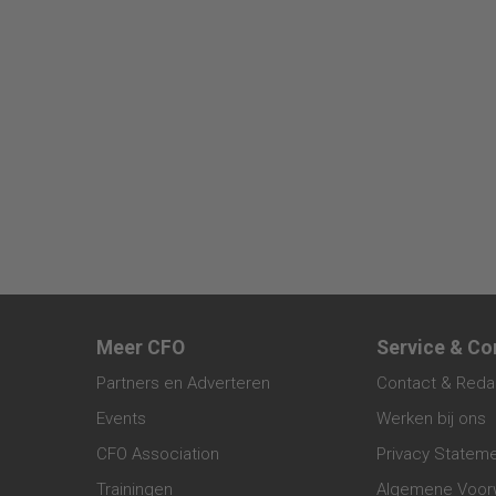
Meer CFO
Service & Co
Partners en Adverteren
Contact & Reda
Events
Werken bij ons
CFO Association
Privacy Statem
Trainingen
Algemene Voor