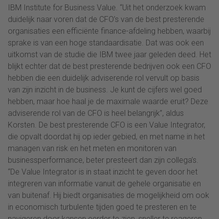
IBM Institute for Business Value. “Uit het onderzoek kwam
duidelijk naar voren dat de CFO’s van de best presterende
organisaties een efficiënte finance-afdeling hebben, waarbij
sprake is van een hoge standaardisatie. Dat was ook een
uitkomst van de studie die IBM twee jaar geleden deed. Het
blijkt echter dat de best presterende bedrijven ook een CFO
hebben die een duidelijk adviserende rol vervult op basis
van zijn inzicht in de business. Je kunt de cijfers wel goed
hebben, maar hoe haal je de maximale waarde eruit? Deze
adviserende rol van de CFO is heel belangrijk”, aldus
Korsten. De best presterende CFO is een Value Integrator,
die opvalt doordat hij op ieder gebied, en met name in het
managen van risk en het meten en monitoren van
businessperformance, beter presteert dan zijn collega’s.
“De Value Integrator is in staat inzicht te geven door het
integreren van informatie vanuit de gehele organisatie en
van buitenaf. Hij biedt organisaties de mogelijkheid om ook
in economisch turbulente tijden goed te presteren en te
navigeren door kansen eerder te zien, sneller te reageren