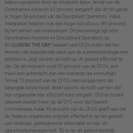
helpen navigeren door de onzekere tijden, terwijl van de
Constrained Advisors 62 procent aangeeft dat dit het geval
is, tegen 56 procent van de Disciplined Operators. Value
Integrators hebben ook een hoge risicofocus (80 procent)
bij het nemen van beslissingen. Dit percentage ligt voor
Constrained Advisors en Desciplined Operators op
60.
CLOSING THE GAP
Hoewel veel CFO’s inzien dat het
leveren van waardevolle input aan de businessstrategie een
prioriteit is, zegt slechts de helft op dit gebied effectief te
zijn. Op dit moment voelt 50 procent van de CFO’s zich
meer een achterlicht dan een koplamp die vooruitkijkt.
Terwijl 75 procent van de CFO’s riskmanagement als
belangrijk bestempelt, denkt slechts de helft van hen dat
hun organisatie hier effectief mee omgaat. CEO en board
rekenen steeds meer op de CFO voor fact based
commentaar, maar 45 procent van de CFO’s geeft aan dat
de finance-organisatie nog niet effectief is op het gebied
van strategie, geïntegreerde informatie en risk- en
opportunitymanagement. “Er is op dit gebied duidelijk