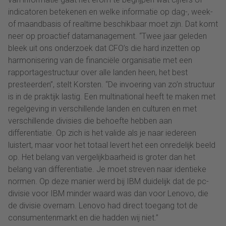
indicatoren betekenen en welke informatie op dag-, week-
of maandbasis of realtime beschikbaar moet zijn. Dat komt
neer op proactief datamanagement. “Twee jaar geleden
bleek uit ons onderzoek dat CFO’s die hard inzetten op
harmonisering van de financiële organisatie met een
rapportagestructuur over alle landen heen, het best
presteerden”, stelt Korsten. “De invoering van zo’n structuur
is in de praktijk lastig. Een multinational heeft te maken met
regelgeving in verschillende landen en culturen en met
verschillende divisies die behoefte hebben aan
differentiatie. Op zich is het valide als je naar iedereen
luistert, maar voor het totaal levert het een onredelijk beeld
op. Het belang van vergelijkbaarheid is groter dan het
belang van differentiatie. Je moet streven naar identieke
normen. Op deze manier werd bij IBM duidelijk dat de pc-
divisie voor IBM minder waard was dan voor Lenovo, die
de divisie overnam. Lenovo had direct toegang tot de
consumentenmarkt en die hadden wij niet.”