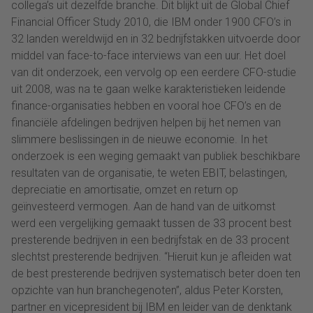
collega’s uit dezelfde branche. Dit blijkt uit de Global Chief
Financial Officer Study 2010, die IBM onder 1900 CFO’s in
32 landen wereldwijd en in 32 bedrijfstakken uitvoerde door
middel van face-to-face interviews van een uur. Het doel
van dit onderzoek, een vervolg op een eerdere CFO-studie
uit 2008, was na te gaan welke karakteristieken leidende
finance-organisaties hebben en vooral hoe CFO’s en de
financiële afdelingen bedrijven helpen bij het nemen van
slimmere beslissingen in de nieuwe economie. In het
onderzoek is een weging gemaakt van publiek beschikbare
resultaten van de organisatie, te weten EBIT, belastingen,
depreciatie en amortisatie, omzet en return op
geïnvesteerd vermogen. Aan de hand van de uitkomst
werd een vergelijking gemaakt tussen de 33 procent best
presterende bedrijven in een bedrijfstak en de 33 procent
slechtst presterende bedrijven. “Hieruit kun je afleiden wat
de best presterende bedrijven systematisch beter doen ten
opzichte van hun branchegenoten”, aldus Peter Korsten,
partner en vicepresident bij IBM en leider van de denktank