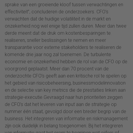
sprake van een groeiende kloof tussen verwachtingen en
effectiviteit”, concluderen de onderzoekers. CFO’s
verwachten dat de huidige volatiliteit in de markt en
onzekerheid nog wel enige tijd zullen duren. Meer dan twee
derde meent dat de druk om kostenbesparingen te
realiseren, sneller beslissingen te nemen en meer
transparantie voor externe stakeholders te realiseren de
komende drie jaar nog zal toenemen. De turbulente
economie en onzekerheid hebben de rol van de CFO op de
voorgrond geplaatst. Meer dan 70 procent van de
onderzochte CFO’s geeft aan een kritische rol te spelen op
het gebied van risicobeheersing, businessmodelinnovation
en de selectie van key metrics die de prestaties linken aan
strategie-executie.Gevraagd naar hun prioriteiten zeggen
de CFO’s dat het leveren van input aan de strategie op
nummer één staat, gevolgd door een breder begrip van de
business. Het integreren van informatie en riskmanagement
zijn ook duidelijk in belang toegenomen. Bij het integreren
van informatie gaat het erom te begrijpen wat cijfers of