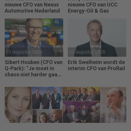
nieuwe CFO van Nexus
nieuwe CFO van UCC
Automotive Nederland
Energy-Oil & Gas
03 augustus 2026
02 augustus 2026
Sibert Houben (CFO van
Erik Swelheim wordt de
Q-Park): “Je moet in
interim CFO van ProRail
chaos niet harder gaan
rennen, maar teruggaan
naar de fundamenten.”