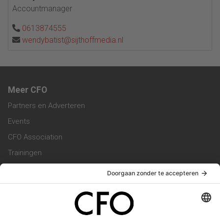
Accountmanager
0613874555
wendybatist@sijthoffmedia.nl
Meer CFO
Partners en Adverteren
Events
CFO Association
Trainingen
Magazine
Vacatures
Service & Contact
Contact & Redactie