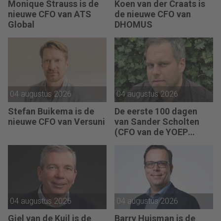
Monique Strauss is de
Koen van der Craats is
nieuwe CFO van ATS
de nieuwe CFO van
Global
DHOMUS
04 augustus 2026
04 augustus 2026
Stefan Buikema is de
De eerste 100 dagen
nieuwe CFO van Versuni
van Sander Scholten
(CFO van de YOEP
Groep): “Financiële
sturing werkt pas echt
als mensen begrijpen
waarom keuzes nodig
zijn.”
04 augustus 2026
04 augustus 2026
Giel van de Kuil is de
Barry Huisman is de