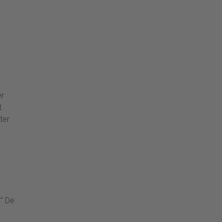
er
t
ter
.” De