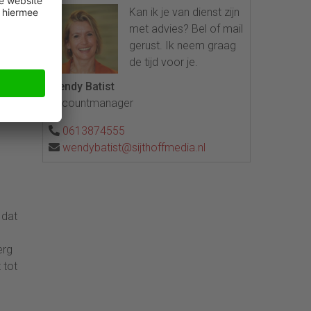
Kan ik je van dienst zijn
met advies? Bel of mail
gerust. Ik neem graag
de tijd voor je.
Wendy Batist
Accountmanager
0613874555
wendybatist@sijthoffmedia.nl
 dat
erg
 tot