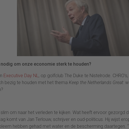
r nodig om onze economie sterk te houden?
an
Executive Day NL
, op golfclub The Duke te Nistelrode. CHRO’s,
zich bezig te houden met het thema
Keep the Netherlands Great
: w
n?
et slim om naar het verleden te kijken. Wat heeft ervoor gezorgd d
 komt van Jan Terlouw, schrijver en oud-politicus. Hij wijst ero
 probleem hebben gehad met water en de bescherming daartegen. 