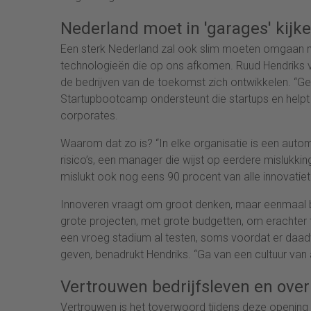
Nederland moet in 'garages' kijk
Een sterk Nederland zal ook slim moeten omgaan me
technologieën die op ons afkomen. Ruud Hendriks 
de bedrijven van de toekomst zich ontwikkelen. “Geen 
Startupbootcamp ondersteunt die startups en helpt g
corporates.
Waarom dat zo is? “In elke organisatie is een autom
risico’s, een manager die wijst op eerdere mislukkin
mislukt ook nog eens 90 procent van alle innovatiet
Innoveren vraagt om groot denken, maar eenmaal be
grote projecten, met grote budgetten, om erachter t
een vroeg stadium al testen, soms voordat er daadw
geven, benadrukt Hendriks. “Ga van een cultuur van
Vertrouwen bedrijfsleven en over
Vertrouwen is het toverwoord tijdens deze opening 