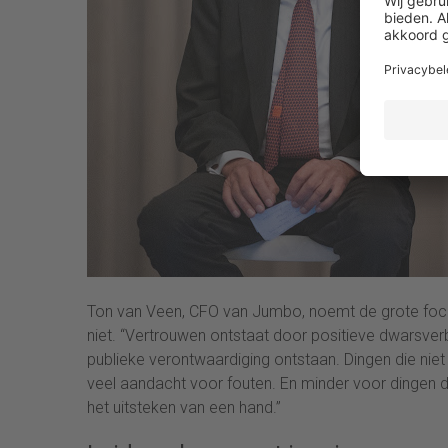
Ton van Veen, CFO van Jumbo, noemt de grote focu
niet. “Vertrouwen ontstaat door positieve dwarsverba
publieke verontwaardiging ontstaan. Dingen die nie
veel aandacht voor fouten. En minder voor dingen 
het uitsteken van een hand.”