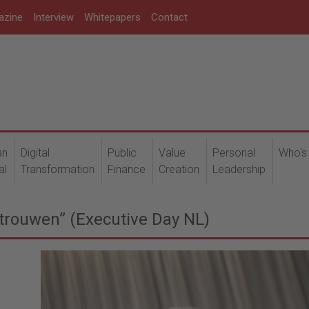
azine
Interview
Whitepapers
Contact
an
Digital
Public
Value
Personal
Who's
al
Transformation
Finance
Creation
Leadership
trouwen” (Executive Day NL)