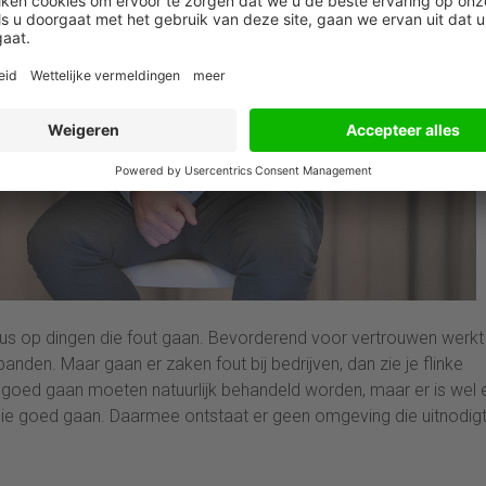
s op dingen die fout gaan. Bevorderend voor vertrouwen werkt
nden. Maar gaan er zaken fout bij bedrijven, dan zie je flinke
t goed gaan moeten natuurlijk behandeld worden, maar er is wel 
die goed gaan. Daarmee ontstaat er geen omgeving die uitnodigt