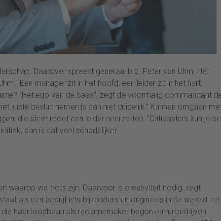
iderschap. Daarover spreekt generaal b.d. Peter van Uhm. Het
m: “Een manager zit in het hoofd, een leider zit in het hart,
ganistie? “Het ego van de baas”, zegt de voormalig commandant d
 het juiste besluit nemen is dan niet duidelijk.” Kunnen omgaan me
en, die sfeer moet een leider neerzetten. “Criticasters kun je be
itiek, dan is dat veel schadelijker.
n waarop we trots zijn. Daarvoor is creativiteit nodig, zegt
tstaat als een bedrijf iets bijzonders en origineels in de wereld zet
el, die haar loopbaan als reclamemaker begon en nu bedrijven