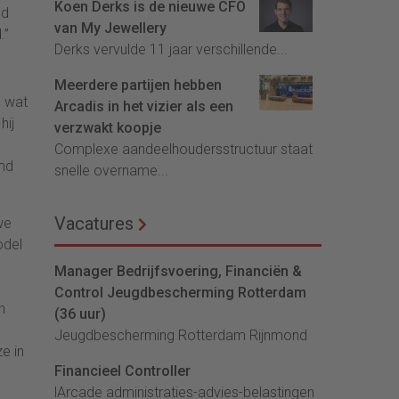
Koen Derks is de nieuwe CFO
ed
van My Jewellery
.”
Derks vervulde 11 jaar verschillende...
Meerdere partijen hebben
n wat
Arcadis in het vizier als een
hij
verzwakt koopje
Complexe aandeelhoudersstructuur staat
emd
snelle overname...
Vacatures
we
odel
Manager Bedrijfsvoering, Financiën &
Control Jeugdbescherming Rotterdam
n
(36 uur)
Jeugdbescherming Rotterdam Rijnmond
e in
Financieel Controller
lArcade administraties-advies-belastingen