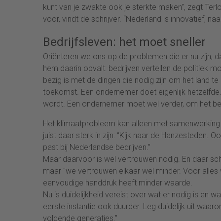
kunt van je zwakte ook je sterkte maken”, zegt Terl
voor, vindt de schrijver. “Nederland is innovatief, n
Bedrijfsleven: het moet sneller
Oriënteren we ons op de problemen die er nu zijn, da
hem daarin opvalt: bedrijven vertellen de politiek m
bezig is met de dingen die nodig zijn om het land te
toekomst. Een ondernemer doet eigenlijk hetzelfde. 
wordt. Een ondernemer moet wel verder, om het bedr
Het klimaatprobleem kan alleen met samenwerking w
juist daar sterk in zijn: “Kijk naar de Hanzesteden
past bij Nederlandse bedrijven.”
Maar daarvoor is wel vertrouwen nodig. En daar scho
maar "we vertrouwen elkaar wel minder. Voor alles w
eenvoudige handdruk heeft minder waarde.
Nu is duidelijkheid vereist over wat er nodig is en
eerste instantie ook duurder. Leg duidelijk uit waarom
volgende generaties.”