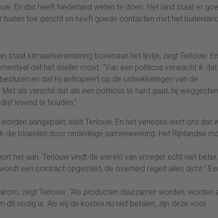
ouw. En dat heeft Nederland weten te doen. Het land staat er go
aar buiten toe gericht en heeft goede contacten met het buitenland
n staat klimaatverandering bovenaan het lijstje, zegt Terlouw. E
omenteel dat het sneller moet. “Van een politicus verwacht ik dat 
 besturen en dat hij anticipeert op de ontwikkelingen van de
Met als verschil dat als een politicus te hard gaat, hij weggest
ijf levend te houden.”
orden aangepakt, stelt Terlouw. En het verleden leert ons dat 
. Ook die bloeiden door onderlinge samenwerking. Het Rijnlandse m
rt het aan. Terlouw vindt de wereld van vroeger echt niet beter,
ordt een contract opgesteld, de overheid regelt alles dicht.” Ee
 waarom, zegt Terlouw: “Als producten duurzamer worden, worden z
 dit nodig is. Als wij de kosten nu niet betalen, zijn deze voor