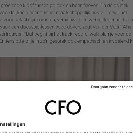
roeiende kloof tussen politiek en bedrijfsleven. “In de politiek
oordelijkheid neemt in het maatschappelijk bestel. Terwijl het
, die voor belastinginkomsten, vernieuwing en werkgelegenheid zorg
 vaak een discussie tussen twee doven, zegt Van der Veer. “Al is 
trouwen: “Dat begint bij het track record, welk plan je voor de
En tenslotte of je in zo’n gesprek ook empathisch en invoelend 