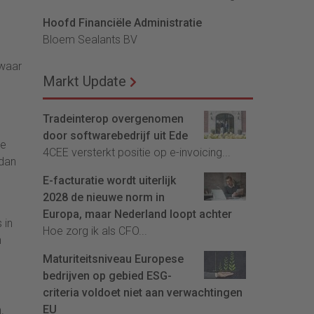
Hoofd Financiële Administratie
Bloem Sealants BV
 waar
Markt Update
Tradeinterop overgenomen
door softwarebedrijf uit Ede
de
4CEE versterkt positie op e-invoicing...
 dan
E-facturatie wordt uiterlijk
2028 de nieuwe norm in
Europa, maar Nederland loopt achter
 in
Hoe zorg ik als CFO...
n
Maturiteitsniveau Europese
bedrijven op gebied ESG-
criteria voldoet niet aan verwachtingen
EU
.