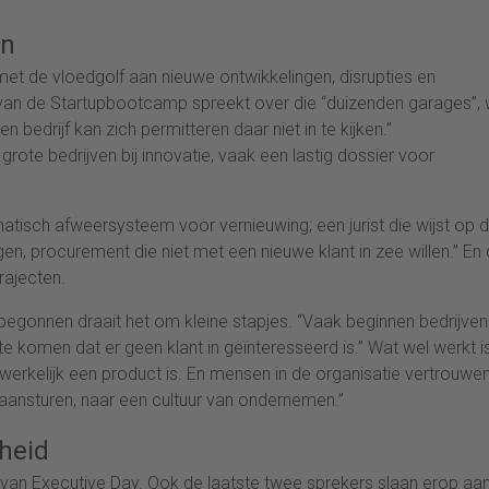
en
t de vloedgolf aan nieuwe ontwikkelingen, disrupties en
van de Startupbootcamp spreekt over die “duizenden garages”,
bedrijf kan zich permitteren daar niet in te kijken.”
rote bedrijven bij innovatie, vaak een lastig dossier voor
atisch afweersysteem voor vernieuwing; een jurist die wijst op 
gen, procurement die niet met een nieuwe klant in zee willen.” En
rajecten.
gonnen draait het om kleine stapjes. “Vaak beginnen bedrijven
e komen dat er geen klant in geïnteresseerd is.” Wat wel werkt is
erkelijk een product is. En mensen in de organisatie vertrouwe
 aansturen, naar een cultuur van ondernemen.”
heid
van Executive Day. Ook de laatste twee sprekers slaan erop aan