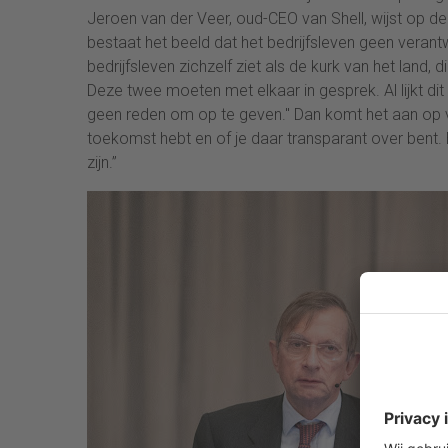
Jeroen van der Veer, oud-CEO van Shell, wijst op de g
bestaat het beeld dat het bedrijfsleven geen verantw
bedrijfsleven zichzelf ziet als de kurk van het land
Deze twee moeten met elkaar in gesprek. Al lijkt dit
geen reden om op te geven." Dan komt het aan op ver
toekomst hebt en of je daar transparant over bent. 
zijn.”