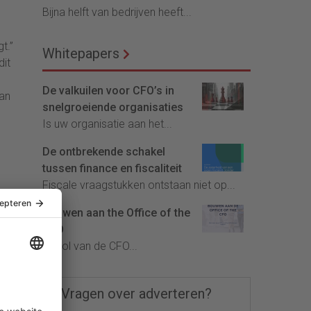
Bijna helft van bedrijven heeft...
t.”
Whitepapers
dit
De valkuilen voor CFO’s in
kan
snelgroeiende organisaties
Is uw organisatie aan het...
De ontbrekende schakel
tussen finance en fiscaliteit
Fiscale vraagstukken ontstaan niet op...
Bouwen aan the Office of the
CFO
De rol van de CFO...
Vragen over adverteren?