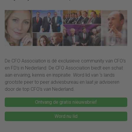
strategie werkt en de
Groep): “Financiële
vooruitgang is
sturing werkt pas echt
zichtbaar.”
als mensen begrijpen
waarom keuzes nodig
zijn.”
De CFO Association is dé exclusieve community van CFO's
en FD's in Nederland. De CFO Association biedt een schat
aan ervaring, kennis en inspiratie. Word lid van ‘s lands
grootste peer to peer adviesbureau en laat je adviseren
door de top CFO's van Nederland.
Ontvang de gratis nieuwsbrief
Word nu lid