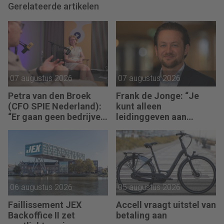
Gerelateerde artikelen
07 augustus 2026
07 augustus 2026
Petra van den Broek
Frank de Jonge: “Je
(CFO SPIE Nederland):
kunt alleen
“Er gaan geen bedrijven
leidinggeven aan
failliet omdat ze geen
anderen als je leiding
winst maken.”
kunt geven aan jezelf.”
06 augustus 2026
05 augustus 2026
Faillissement JEX
Accell vraagt uitstel van
Backoffice II zet
betaling aan