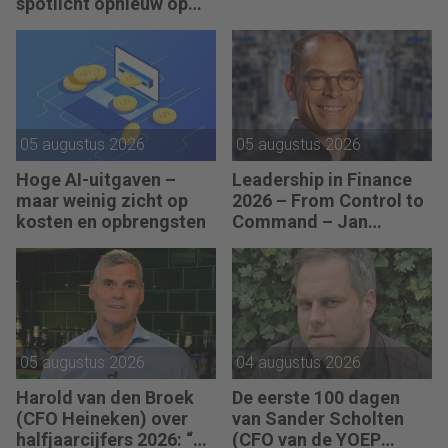
spotlicht opnieuw op
JEX
05 augustus 2026
05 augustus 2026
Hoge AI-uitgaven –
Leadership in Finance
maar weinig zicht op
2026 – From Control to
kosten en opbrengsten
Command – Jan
Hendrik van Gilst (CFO
van The Protein
Brewery): “Je moet
vaak met relatief weinig
data toch knopen
doorhakken.”
05 augustus 2026
04 augustus 2026
Harold van den Broek
De eerste 100 dagen
(CFO Heineken) over
van Sander Scholten
halfjaarcijfers 2026: “De
(CFO van de YOEP