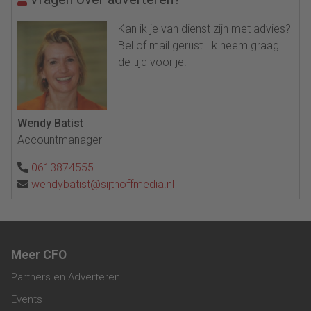
Kan ik je van dienst zijn met advies?
Bel of mail gerust. Ik neem graag
de tijd voor je.
Wendy Batist
Accountmanager
0613874555
wendybatist@sijthoffmedia.nl
Meer CFO
Partners en Adverteren
Events