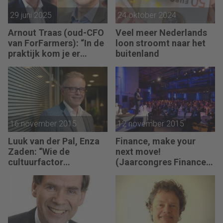
29 juni 2025
24 oktober 2024
Arnout Traas (oud-CFO
Veel meer Nederlands
van ForFarmers): “In de
loon stroomt naar het
praktijk kom je er
buitenland
achter dat gelijk hebben
niet altijd betekent dat
je ook gelijk krijgt.”
16 november 2015
12 november 2015
Luuk van der Pal, Enza
Finance, make your
Zaden: “Wie de
next move!
cultuurfactor
(Jaarcongres Finance
onderschat, gaat de
Transformation 2015)
bietenbrug op”