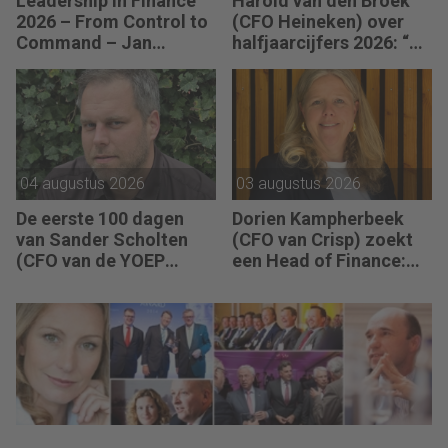
Leadership in Finance
Harold van den Broek
2026 – From Control to
(CFO Heineken) over
Command – Jan
halfjaarcijfers 2026: “De
Hendrik van Gilst (CFO
strategie werkt en de
van The Protein
vooruitgang is
Brewery): “Je moet
zichtbaar.”
vaak met relatief weinig
data toch knopen
doorhakken.”
04 augustus 2026
03 augustus 2026
De eerste 100 dagen
Dorien Kampherbeek
van Sander Scholten
(CFO van Crisp) zoekt
(CFO van de YOEP
een Head of Finance:
Groep): “Financiële
“We willen meer
sturing werkt pas echt
performance driven
als mensen begrijpen
worden.”
waarom keuzes nodig
zijn.”