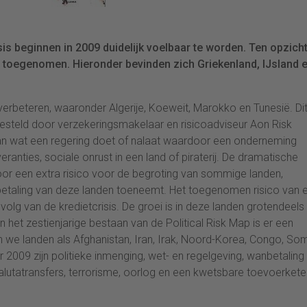
sis beginnen in 2009 duidelijk voelbaar te worden. Ten opzich
den toegenomen. Hieronder bevinden zich Griekenland, IJsland 
verbeteren, waaronder Algerije, Koeweit, Marokko en Tunesië. Di
 opgesteld door verzekeringsmakelaar en risicoadviseur Aon Risk
staan wat een regering doet of nalaat waardoor een onderneming
ranties, sociale onrust in een land of piraterij. De dramatische
oor een extra risico voor de begroting van sommige landen,
anbetaling van deze landen toeneemt. Het toegenomen risico van 
olg van de kredietcrisis. De groei is in deze landen grotendeels
n het zestienjarige bestaan van de Political Risk Map is er een
en we landen als Afghanistan, Iran, Irak, Noord-Korea, Congo, So
r 2009 zijn politieke inmenging, wet- en regelgeving, wanbetaling
alutatransfers, terrorisme, oorlog en een kwetsbare toevoerkete