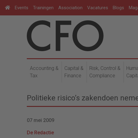
Events
Trainingen
Association
Vacatures
Blogs
Mag
Accounting &
Capital &
Risk, Control &
Hum
Tax
Finance
Compliance
Capit
Politieke risico’s zakendoen nem
07 mei 2009
De Redactie