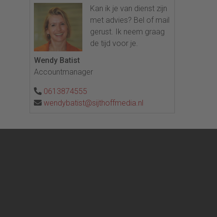
Kan ik je van dienst zijn
met advies? Bel of mail
gerust. Ik neem graag
de tijd voor je.
Wendy Batist
Accountmanager
0613874555
wendybatist@sijthoffmedia.nl