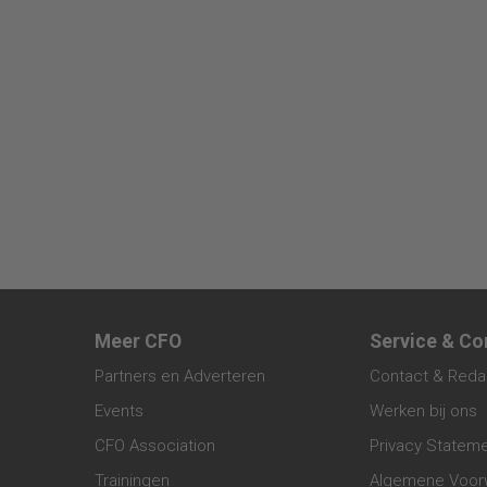
Meer CFO
Service & Co
Partners en Adverteren
Contact & Reda
Events
Werken bij ons
CFO Association
Privacy Statem
Trainingen
Algemene Voor