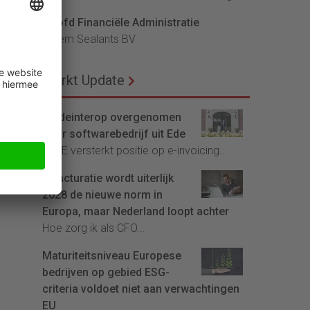
Hoofd Financiële Administratie
Bloem Sealants BV
Markt Update
Tradeinterop overgenomen
door softwarebedrijf uit Ede
4CEE versterkt positie op e-invoicing...
E-facturatie wordt uiterlijk
2028 de nieuwe norm in
Europa, maar Nederland loopt achter
Hoe zorg ik als CFO...
Maturiteitsniveau Europese
bedrijven op gebied ESG-
criteria voldoet niet aan verwachtingen
EU