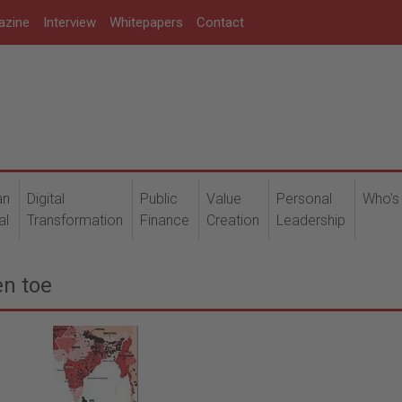
azine
Interview
Whitepapers
Contact
an
Digital
Public
Value
Personal
Who's
al
Transformation
Finance
Creation
Leadership
en toe