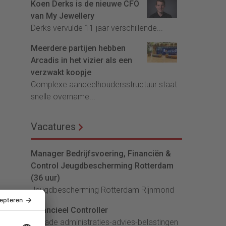
Koen Derks is de nieuwe CFO
van My Jewellery
Derks vervulde 11 jaar verschillende...
Meerdere partijen hebben
Arcadis in het vizier als een
verzwakt koopje
Complexe aandeelhoudersstructuur staat
snelle overname...
Vacatures
Manager Bedrijfsvoering, Financiën &
Control Jeugdbescherming Rotterdam
(36 uur)
Jeugdbescherming Rotterdam Rijnmond
Financieel Controller
lArcade administraties-advies-belastingen