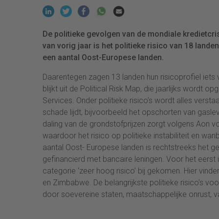
De politieke gevolgen van de mondiale kredietcri
van vorig jaar is het politieke risico van 18 lan
een aantal Oost-Europese landen.
Daarentegen zagen 13 landen hun risicoprofiel iets 
blijkt uit de Political Risk Map, die jaarlijks wordt
Services. Onder politieke risico’s wordt alles ver
schade lijdt, bijvoorbeeld het opschorten van gasleve
daling van de grondstofprijzen zorgt volgens Aon v
waardoor het risico op politieke instabiliteit en w
aantal Oost- Europese landen is rechtstreeks het gev
gefinancierd met bancaire leningen. Voor het eerst i
categorie ‘zeer hoog risico’ bij gekomen. Hier vind
en Zimbabwe. De belangrijkste politieke risico’s voo
door soevereine staten, maatschappelijke onrust, v