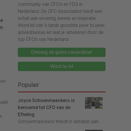
community van CFO's en FD's in
Nederland. De CFO Association biedt een
schat aan ervaring, kennis en inspiratie.
te
Word lid van ‘s lands grootste peer to peer
en
adviesbureau en laat je adviseren door de
top CFO's van Nederland.
t
Ontvang de gratis nieuwsbrief
Word nu lid
een
Populair
Joyce Schoenmaeckers is
malië
benoemd tot CFO van de
Efteling
n.
Schoenmaeckers treedt in oktober aan....