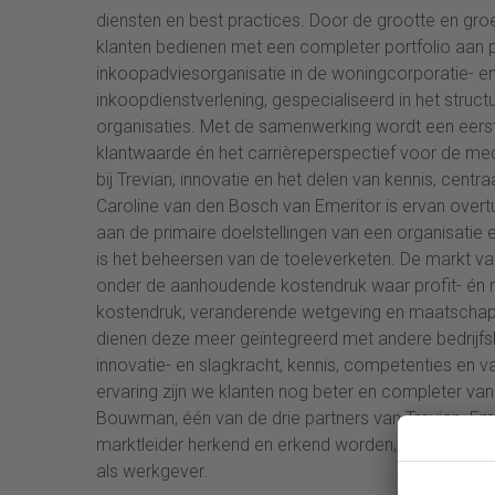
diensten en best practices. Door de grootte en groe
klanten bedienen met een completer portfolio aan 
inkoopadviesorganisatie in de woningcorporatie- en
inkoopdienstverlening, gespecialiseerd in het struct
organisaties. Met de samenwerking wordt een eerste 
klantwaarde én het carrièreperspectief voor de med
bij Trevian, innovatie en het delen van kennis, cen
Caroline van den Bosch van Emeritor is ervan overt
aan de primaire doelstellingen van een organisatie 
is het beheersen van de toeleverketen. De markt van 
onder de aanhoudende kostendruk waar profit- én n
kostendruk, veranderende wetgeving en maatschap
dienen deze meer geïntegreerd met andere bedrijf
innovatie- en slagkracht, kennis, competenties e
ervaring zijn we klanten nog beter en completer van
Bouwman, één van de drie partners van Trevian. Emerit
marktleider herkend en erkend worden, als het gaat 
als werkgever.