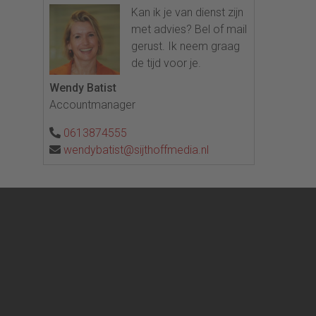
Kan ik je van dienst zijn
met advies? Bel of mail
gerust. Ik neem graag
de tijd voor je.
Wendy Batist
Accountmanager
0613874555
wendybatist@sijthoffmedia.nl