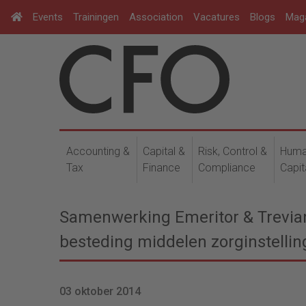
Events
Trainingen
Association
Vacatures
Blogs
Mag
Accounting &
Capital &
Risk, Control &
Hum
Tax
Finance
Compliance
Capit
Samenwerking Emeritor & Trevian
besteding middelen zorginstellin
03 oktober 2014