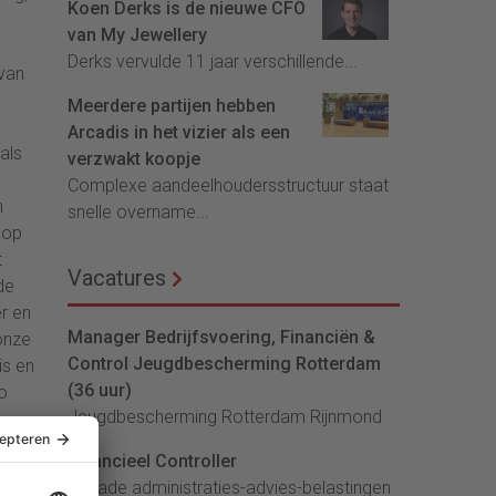
Koen Derks is de nieuwe CFO
van My Jewellery
Derks vervulde 11 jaar verschillende...
 van
Meerdere partijen hebben
Arcadis in het vizier als een
als
verzwakt koopje
Complexe aandeelhoudersstructuur staat
n
snelle overname...
oop
t
Vacatures
de
r en
Manager Bedrijfsvoering, Financiën &
onze
Control Jeugdbescherming Rotterdam
is en
(36 uur)
o
Jeugdbescherming Rotterdam Rijnmond
én
Financieel Controller
lArcade administraties-advies-belastingen