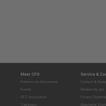
Meer CFO
Service & Co
Partners en Adverteren
Contact & Reda
Events
Werken bij ons
CFO Association
Privacy Statem
Trainingen
Algemene Voor