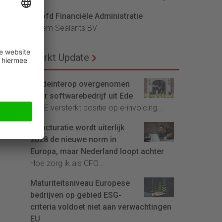
Hoofd Financiële Administratie
Bloem Sealants BV
Markt Update
Tradeinterop overgenomen
door softwarebedrijf uit Ede
4CEE versterkt positie op e-invoicing...
E-facturatie wordt uiterlijk
2028 de nieuwe norm in
Europa, maar Nederland loopt achter
Hoe zorg ik als CFO...
Maturiteitsniveau Europese
bedrijven op gebied ESG-
criteria voldoet niet aan verwachtingen
EU