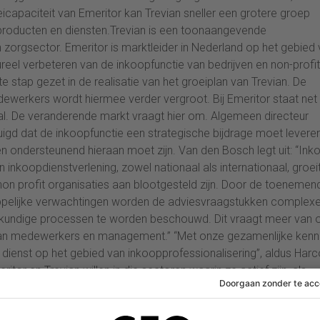
icapaciteit van Emeritor kan Trevian sneller een grotere groep
producten en diensten.Trevian is een toonaangevende
 zorgsector. Emeritor is marktleider in Nederland op het gebied
ureel verbeteren van de inkoopfunctie van bedrijven en non-profit
stap gezet in de realisatie van het groeiplan van Trevian. De
ewerkers wordt hiermee verder vergroot. Bij Emeritor staat net 
traal. De veranderende markt vraagt hier om. Algemeen directeur
uigd dat de inkoopfunctie een strategische bijdrage moet levere
en ondersteunend hieraan moet zijn. Van den Bosch legt uit: “Ink
inkoopdienstverlening, zowel nationaal als internationaal, groei
on profit organisaties aan blootgesteld zijn. Door de toenemen
pelijke verwachtingen worden de adviesvraagstukken complexe
skundige processen te worden beschouwd. Dit vraagt meer van 
n van medewerkers en management.” “Met onze gezamenlijke kenn
 dienst op het gebied van inkoopprofessionalisering”, aldus Harc
or en Trevian willen in die sectoren waarin ze actief zijn, als
om de kwaliteit en impact van de dienstverlening, klantbeleving 