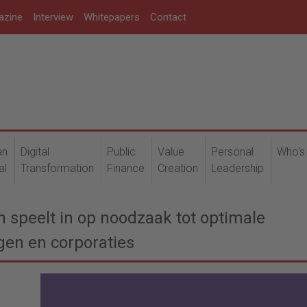
azine
Interview
Whitepapers
Contact
an
Digital
Public
Value
Personal
Who's
al
Transformation
Finance
Creation
Leadership
 speelt in op noodzaak tot optimale
gen en corporaties