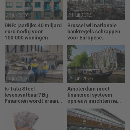
24 juli 2026
21 juli 2026
DNB: jaarlijks 40 miljard
Brussel wil nationale
euro nodig voor
bankregels schrappen
100.000 woningen
voor Europese
bankenunie
17 juli 2026
22 juni 2026
Is Tata Steel
Amsterdam moet
levensvatbaar? Bij
financieel systeem
Financiën wordt eraan
opnieuw inrichten na
getwijfeld
AFIS-debacle