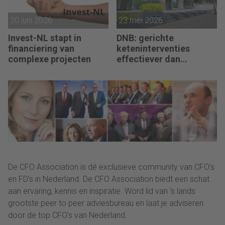
20 juni 2026
23 mei 2026
Invest-NL stapt in
DNB: gerichte
financiering van
keteninterventies
complexe projecten
effectiever dan
renteverhogingen bij
inflatieschokken
De CFO Association is dé exclusieve community van CFO's
en FD's in Nederland. De CFO Association biedt een schat
aan ervaring, kennis en inspiratie. Word lid van ‘s lands
grootste peer to peer adviesbureau en laat je adviseren
door de top CFO's van Nederland.