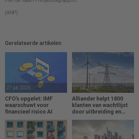
met de naam Prinsjesdagrapport.
(ANP)
Gerelateerde artikelen
27 juli 2026
27 juli 2026
CFO’s opgelet: IMF
Alliander helpt 1800
waarschuwt voor
klanten van wachtlijst
financieel risico AI
door uitbreiding en
slimmer gebruik
stroomnet