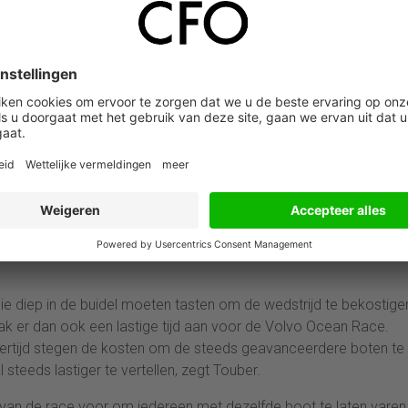
erpers zouden een boot bouwen. “Maar daardoor kon onze bou
heden waren om te testen. En de ervaren ontwerper ging ook 
n nog de snelste zijn? Een compromis is de slechtste optie.”
 kiezen. Touber: “Dat komt door de CFO’s die voor schijnzeker
rder genoemde haat-liefdeverhouding. “Wie garandeert dat die ke
ar lang succesvol. Maar nu moest er een nieuwe boot gemaakt
and van historische data over het weer en computermodellen, wi
ijk toch de mogelijkheden om veel te kunnen ‘testen’. Het ontwer
ijn dan de concurrentie. Het team wist de race te winnen.
e diep in de buidel moeten tasten om de wedstrijd te bekostige
ak er dan ook een lastige tijd aan voor de Volvo Ocean Race.
jkertijd stegen de kosten om de steeds geavanceerdere boten te
steeds lastiger te vertellen, zegt Touber.
van de race voor om iedereen met dezelfde boot te laten varen.