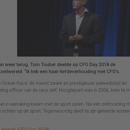
 en weer terug. Tom Touber deelde op CFO Day 2018 de
e zeilwereld. “Ik heb een haat-liefdeverhouding met CFO’s.
 Ocean Race; de meest zware en prestigieuze zeilwedstrijd ter
ting officer van de race zelf. Hoogtepunt was in 2006, toen hij 
unel in aanraking kwam met de sport zeilen. Na een ontmoeting 
an richten op de sport. Tegenwoordig deelt hij zijn geleerde lesse
ino ingaan” (CFO Day 2018)