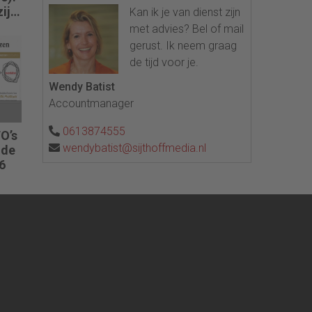
zijn
Kan ik je van dienst zijn
t
met advies? Bel of mail
gerust. Ik neem graag
de tijd voor je.
Wendy Batist
Accountmanager
0613874555
O’s
wendybatist@sijthoffmedia.nl
 de
6