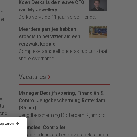
Koen Derks is de nieuwe CFO
van My Jewellery
er
Derks vervulde 11 jaar verschillende...
ten
Meerdere partijen hebben
Arcadis in het vizier als een
verzwakt koopje
Complexe aandeelhoudersstructuur staat
.
snelle overname...
e
Vacatures
Manager Bedrijfsvoering, Financiën &
pen
Control Jeugdbescherming Rotterdam
ta
(36 uur)
vond
Jeugdbescherming Rotterdam Rijnmond
Financieel Controller
ABN
lArcade administraties-advies-belastingen