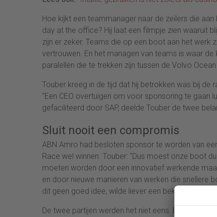
Hoe kijkt een teammanager naar de zeilers die aan 
day at the office? Hij laat een filmpje zien waaruit
zijn er zeker. Teams die op een boot aan het werk z
vertrouwen. En het managen van teams is waar de kra
paralellen die te trekken zijn tussen de Volvo Ocean
Touber kreeg in de tijd dat hij betrokken was bij de 
“Een CEO overtuigen om voor sponsoring te gaan luk
gefaciliteerd door SAP, deelde Touber de twee belang
Sluit nooit een compromis
ABN Amro had besloten sponsor te worden van een
Race wel winnen. Touber: “Dus moest onze boot dus
moeten worden door een innovatief werkende maar 
en door nieuwe manieren van werken die snellere 
dit geen goed idee, wilde liever een bekende ontwe
De twee partijen werden het niet eens. Een dilemm