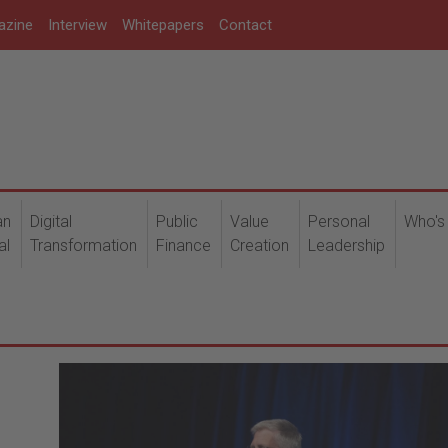
azine
Interview
Whitepapers
Contact
an
Digital
Public
Value
Personal
Who's
al
Transformation
Finance
Creation
Leadership