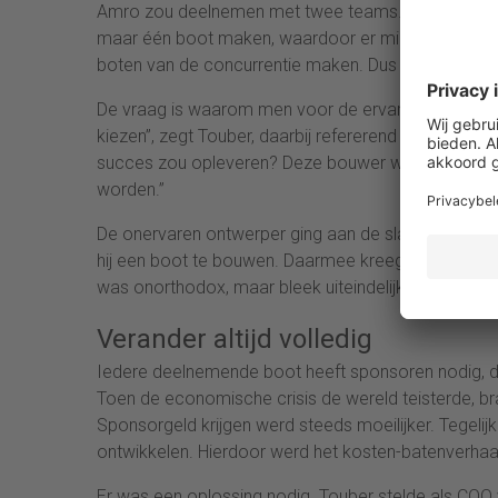
Amro zou deelnemen met twee teams. Beide ontw
maar één boot maken, waardoor er minder mogelijk
boten van de concurrentie maken. Dus hoe kun je da
De vraag is waarom men voor de ervaren bouwer wil
kiezen”, zegt Touber, daarbij refererend aan de ee
succes zou opleveren? Deze bouwer was twintig ja
worden.”
De onervaren ontwerper ging aan de slag. Aan de h
hij een boot te bouwen. Daarmee kreeg hij uiteindel
was onorthodox, maar bleek uiteindelijk sneller te z
Verander altijd volledig
Iedere deelnemende boot heeft sponsoren nodig, di
Toen de economische crisis de wereld teisterde, br
Sponsorgeld krijgen werd steeds moeilijker. Tegeli
ontwikkelen. Hierdoor werd het kosten-batenverhaal 
Er was een oplossing nodig. Touber stelde als COO 