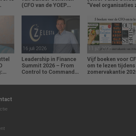
(CFO van de YOEP
“Veel organisaties 
t (CFO
Groep): “Financiële
uitstekend ingerich
sturing werkt pas echt
voor de wereld van
et
als mensen begrijpen
vandaag.”
waarom keuzes nodig
zijn.”
en.”
16 juli 2026
11 juli 2026
ttel
Leadership in Finance
Vijf boeken voor CF
O
Summit 2026 – From
om te lezen tijdens
:
Control to Command –
zomervakantie 202
Sebastiaan Stipdonk
(CFO van Zelesta):
“Intuïtie is voor mij
geen buikgevoel, maar
ntact
verzamelde kennis.”
ctie
ent