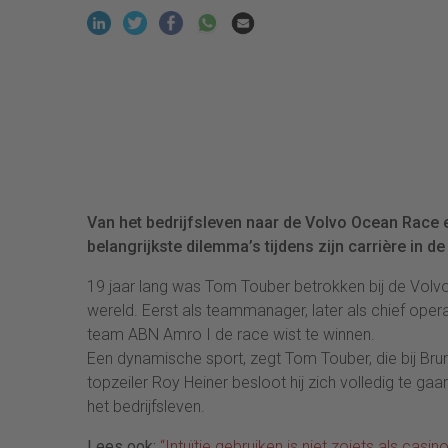
Van het bedrijfsleven naar de Volvo Ocean Race
belangrijkste dilemma’s tijdens zijn carrière in d
19 jaar lang was Tom Touber betrokken bij de Volvo
wereld. Eerst als teammanager, later als chief opera
team ABN Amro I de race wist te winnen.
Een dynamische sport, zegt Tom Touber, die bij Br
topzeiler Roy Heiner besloot hij zich volledig te ga
het bedrijfsleven.
Lees ook:
“Intuïtie gebruiken is niet zoiets als cas