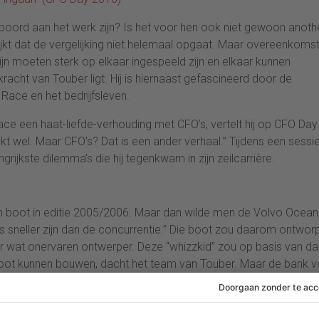
boord aan het werk zijn? Is het voor hen ook niet gewoon anoth
 blijkt dat de vergelijking niet helemaal opgaat. Maar overeenkoms
ijn moeten sterk op elkaar ingespeeld zijn en elkaar kunnen
cht van Touber ligt. Hij is hiernaast gefascineerd door de
 Race en het bedrijfsleven.
race een haat-liefde-verhouding met CFO’s, vertelt hij op CFO Day
t wel. Maar CFO’s? Dat is een ander verhaal.” Tijdens een sessi
rijkste dilemma’s die hij tegenkwam in zijn zeilcarrière.
 boot in editie 2005/2006. Maar dan wilde men de Volvo Ocean
 sneller zijn dan de concurrentie.” Die boot zou daarom ontwor
wat onervaren ontwerper. Deze “whizzkid” zou op basis van da
boot kunnen bouwen, dacht het team van Touber. Maar de bank 
rper met een grote staat van dienst.
a was ontstaan. Uiteindelijk werd besloten tot een compromis. 