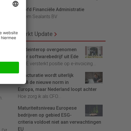
wer
Hoofd Financiële Administratie
de
Bloem Sealants BV
heid
Markt Update
uze
Tradeinterop overgenomen
door softwarebedrijf uit Ede
st
4CEE versterkt positie op e-invoicing...
p
E-facturatie wordt uiterlijk
2028 de nieuwe norm in
Europa, maar Nederland loopt achter
Hoe zorg ik als CFO...
n.
Maturiteitsniveau Europese
bedrijven op gebied ESG-
criteria voldoet niet aan verwachtingen
EU
 Dit