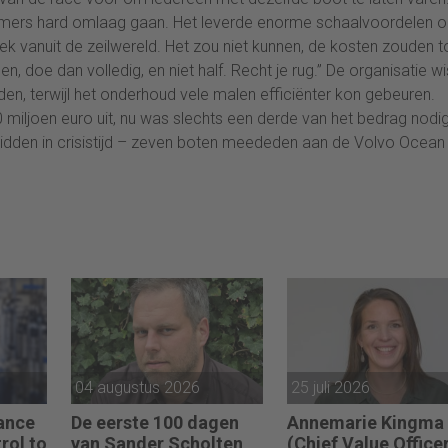
mers hard omlaag gaan. Het leverde enorme schaalvoordelen o
iek vanuit de zeilwereld. Het zou niet kunnen, de kosten zouden 
, doe dan volledig, en niet half. Recht je rug.” De organisatie wi
den, terwijl het onderhoud vele malen efficiënter kon gebeuren.
miljoen euro uit, nu was slechts een derde van het bedrag nodig
 midden in crisistijd – zeven boten meededen aan de Volvo Ocean
04 augustus 2026
25 juli 2026
nance
De eerste 100 dagen
Annemarie Kingma
rol to
van Sander Scholten
(Chief Value Officer