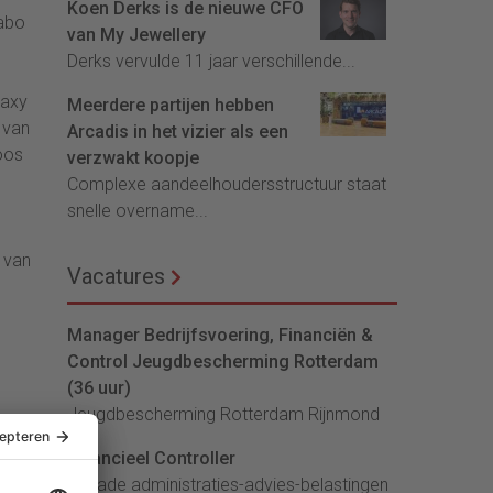
Koen Derks is de nieuwe CFO
Rabo
van My Jewellery
Derks vervulde 11 jaar verschillende...
laxy
Meerdere partijen hebben
 van
Arcadis in het vizier als een
oos
verzwakt koopje
Complexe aandeelhoudersstructuur staat
snelle overname...
p van
Vacatures
Manager Bedrijfsvoering, Financiën &
Control Jeugdbescherming Rotterdam
(36 uur)
Jeugdbescherming Rotterdam Rijnmond
Financieel Controller
lArcade administraties-advies-belastingen