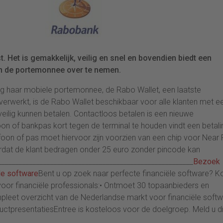
 Het is gemakkelijk, veilig en snel en bovendien biedt een
n de portemonnee over te nemen.
g haar mobiele portemonnee, de Rabo Wallet, een laatste
 verwerkt, is de Rabo Wallet beschikbaar voor alle klanten met e
 veilig kunnen betalen. Contactloos betalen is een nieuwe
oon of bankpas kort tegen de terminal te houden vindt een betali
foon of pas moet hiervoor zijn voorzien van een chip voor Near 
rdat de klant bedragen onder 25 euro zonder pincode kan
________________________________________________________
Bezoek
le software
Bent u op zoek naar perfecte financiële software? 
voor financiële professionals:• Ontmoet 30 topaanbieders en
leet overzicht van de Nederlandse markt voor financiële softw
tpresentatiesEntree is kosteloos voor de doelgroep. Meld u di