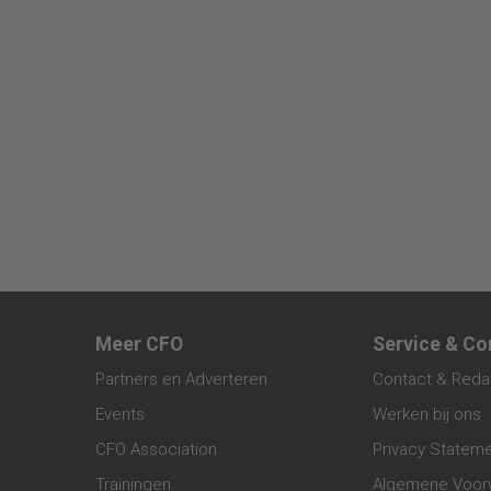
Meer CFO
Service & Co
Partners en Adverteren
Contact & Reda
Events
Werken bij ons
CFO Association
Privacy Statem
Trainingen
Algemene Voor