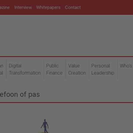
azine
Interview
Whitepapers
Contact
an
Digital
Public
Value
Personal
Who's
al
Transformation
Finance
Creation
Leadership
lefoon of pas