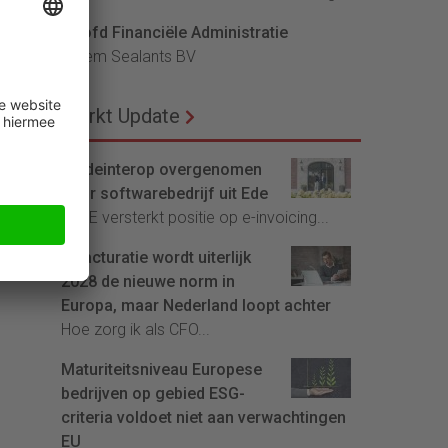
Hoofd Financiële Administratie
Bloem Sealants BV
Markt Update
Tradeinterop overgenomen
door softwarebedrijf uit Ede
4CEE versterkt positie op e-invoicing...
E-facturatie wordt uiterlijk
2028 de nieuwe norm in
Europa, maar Nederland loopt achter
Hoe zorg ik als CFO...
Maturiteitsniveau Europese
bedrijven op gebied ESG-
criteria voldoet niet aan verwachtingen
EU