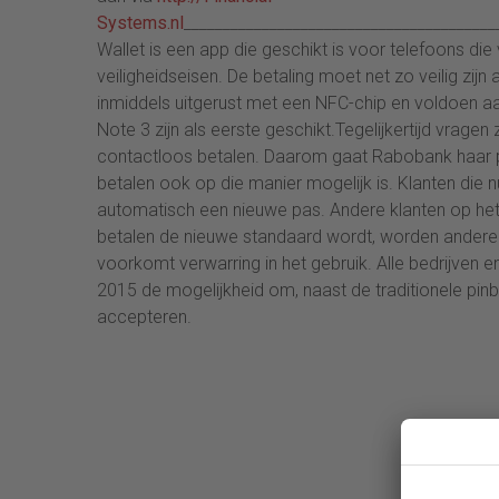
Systems.nl
_______________________________________
Wallet is een app die geschikt is voor telefoons di
veiligheidseisen. De betaling moet net zo veilig zijn
inmiddels uitgerust met een NFC-chip en voldoen 
Note 3 zijn als eerste geschikt.Tegelijkertijd vrag
contactloos betalen. Daarom gaat Rabobank haar p
betalen ook op die manier mogelijk is. Klanten die n
automatisch een nieuwe pas. Andere klanten op he
betalen de nieuwe standaard wordt, worden andere
voorkomt verwarring in het gebruik. Alle bedrijven e
2015 de mogelijkheid om, naast de traditionele pinb
accepteren.