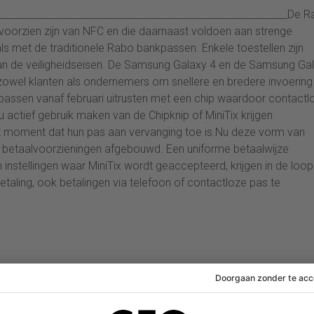
____________________________________________________________De 
e voorzien zijn van NFC en die daarnaast voldoen aan strenge
 als met de traditionele Rabo bankpassen. Enkele toestellen zijn
aan de veiligheidseisen. De Samsung Galaxy 4 en de Samsung Ga
en zowel klanten als ondernemers om snellere en bredere invoering
assen vanaf februari uitrusten met een chip waardoor contactl
u actief gebruik maken van de Chipknip of MiniTix krijgen
t moment dat hun pas aan vervanging toe is.Nu deze vorm van
 betaalvoorzieningen afgebouwd. Een uniforme betaalwijze
n instellingen waar MiniTix wordt geaccepteerd, krijgen in de loo
etaling, ook betalingen via telefoon of contactloze pas te