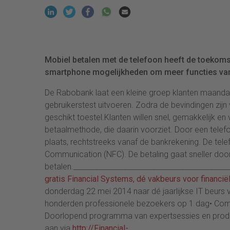
Mobiel betalen met de telefoon heeft de toekomst.
smartphone mogelijkheden om meer functies va
De Rabobank laat een kleine groep klanten maanda
gebruikerstest uitvoeren. Zodra de bevindingen zijn
geschikt toestel.Klanten willen snel, gemakkelijk en
betaalmethode, die daarin voorziet. Door een telef
plaats, rechtstreeks vanaf de bankrekening. De tele
Communication (NFC). De betaling gaat sneller doo
betalen.___________________________________________
gratis Financial Systems, dé vakbeurs voor financië
donderdag 22 mei 2014 naar dé jaarlijkse IT beurs 
honderden professionele bezoekers op 1 dag• Comp
Doorlopend programma van expertsessies en produc
aan via
http://Financial-